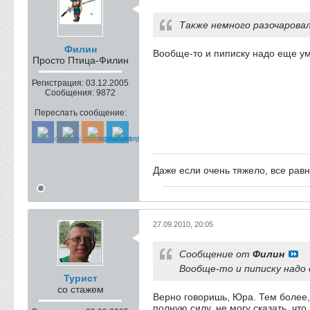
Также немного разочаровал
Филин
Вообще-то и пиписку надо еще ум
Просто Птица-Филин
Регистрация:
03.12.2005
Сообщения:
9872
Переслать сообщение:
Даже если очень тяжело, все рав
27.09.2010, 20:05
Сообщение от
Филин
Вообще-то и пиписку надо
Турист
со стажем
Верно говоришь, Юра. Тем более,
полную силу, не могу сказать, что 