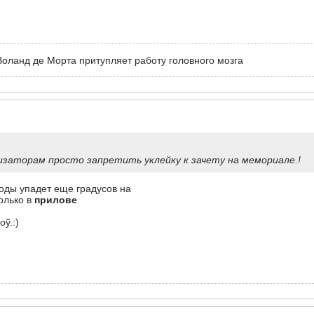
оланд де Морта притупляет работу головного мозга
заторам просто запретить уклейку к зачету на мемориале.!
оды упадет еще градусов на
только в
прилове
ў.:)