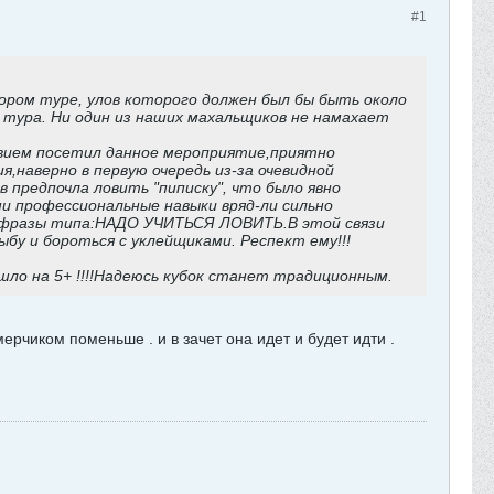
#1
ом туре, улов которого должен был бы быть около
а тура. Ни один из наших махальщиков не намахает
твием посетил данное мероприятие,приятно
,наверно в первую очередь из-за очевидной
 предпочла ловить "пиписку", что было явно
ши профессиональные навыки вряд-ли сильно
ть фразы типа:НАДО УЧИТЬСЯ ЛОВИТЬ.В этой связи
бу и бороться с уклейщиками. Респект ему!!!
ошло на 5+ !!!!Надеюсь кубок станет традиционным.
ерчиком поменьше . и в зачет она идет и будет идти .