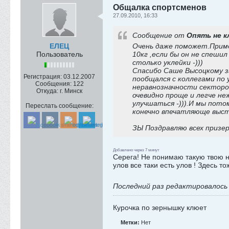
Общалка спортсменов
27.09.2010, 16:33
Сообщение от
Опять не 
ЕЛЕЦ
Очень даже поможет.Приме
Пользователь
10кг ,если бы он не спеши
столько уклейки -)))
Спасибо Саше Высоцкому з
Регистрация:
03.12.2007
пообщался с коллегами по 
Сообщения:
122
неравнозначности секторов
Откуда:
г. Минск
очевидно проще и легче не
улучшаться -))).И мы пот
Переслать сообщение:
конечно впечатляюще высту
ЗЫ Поздравляю всех призер
Добавлено через 7 минут
Серега! Не понимаю такую твою не
улов все таки есть улов ! Здесь то
Последний раз редактировалос
Курочка по зернышку клюет
Метки:
Нет