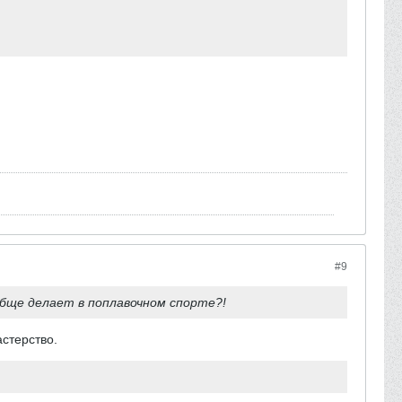
#9
обще делает в поплавочном спорте?!
астерство.