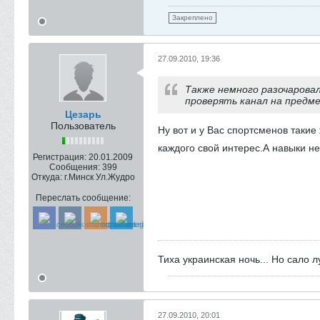
Закреплено
27.09.2010, 19:36
Также немного разочаровал
проверять канал на предме
Цезарь
Пользователь
Ну вот и у Вас спортсменов таки
каждого свой интерес.А навыки не
Регистрация:
20.01.2009
Сообщения:
399
Откуда:
г.Минск Ул.Жудро
Переслать сообщение:
Тиха украинская ночь... Но сало 
27.09.2010, 20:01