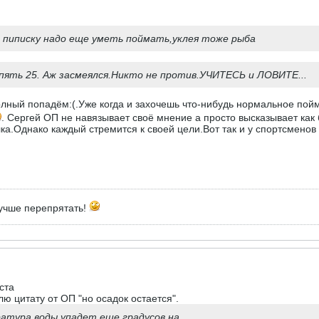
 пиписку надо еще уметь поймать,уклея тоже рыба
пять 25. Аж засмеялся.Никто не против.УЧИТЕСЬ и ЛОВИТЕ...
олный попадём:(.Уже когда и захочешь что-нибудь нормальное пойма
. Сергей ОП не навязывает своё мнение а просто высказывает как
а.Однако каждый стремится к своей цели.Вот так и у спортсменов 
лучше перепрятать!
ста
лю цитату от ОП "но осадок остается".
атура воды упадет еще градусов на