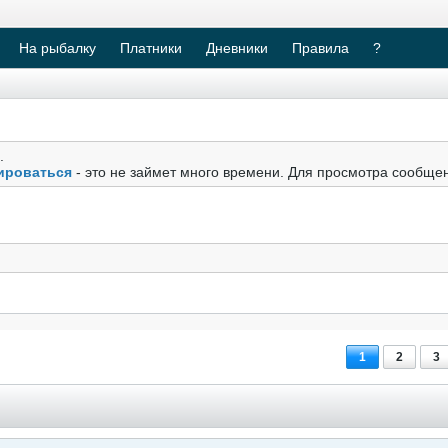
На рыбалку
Платники
Дневники
Правила
?
.
ироваться
- это не займет много времени. Для просмотра сообще
1
2
3