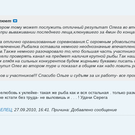
клюет
ром тому может послужить отличный результат Олега во втор
л при вываживании последнего леща,клюнувшего за 4мин до конц
а отлично организованные соревнования.С огромным удовольс
увлечению.Рыбалка оставила немного неоднозначные впечатления
.Также немного разочаровало то,что большая часть участников
жели проверять канал на предмет наличия крупной рыбы.Так на
ом глядя на сильных конкурентов будем жирными буквами писа
пил Олег во втором туре и показал в общем как надо ловить ры
ов и участников!!! Спасибо Ольге и судъям за их работу- все пр
любовь к уклейке- такая же рыба как и вся остальная . только разм
же кстати без труда- не выловишь и . . . ! Удачи Серега
ь
ЕЛЕЦ
;
27.09.2010, 16:41
.
Причина:
Добавлено сообщение