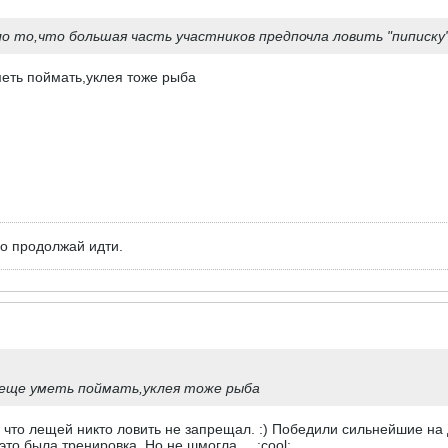
о то,что большая часть участников предпочла ловить "пиписку
еть поймать,уклея тоже рыба
но продолжай идти.
 еще уметь поймать,уклея тоже рыба
 что лещей никто ловить не запрещал. :) Победили сильнейшие на
это была тренировка. Но не шмогла.... :cool: