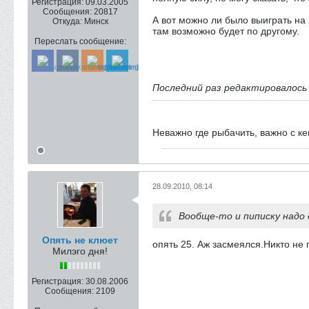
Регистрация:
09.03.2005
Сообщения:
20817
А вот можно ли было выиграть на 
Откуда:
Минск
там возможно будет по другому.
Переслать сообщение:
Последний раз редактировалос
Неважно где рыбачить, важно с к
28.09.2010, 08:14
Вообще-то и пиписку надо
Опять не клюет
опять 25. Аж засмеялся.Никто не 
Милэго дня!
Регистрация:
30.08.2006
Сообщения:
2109