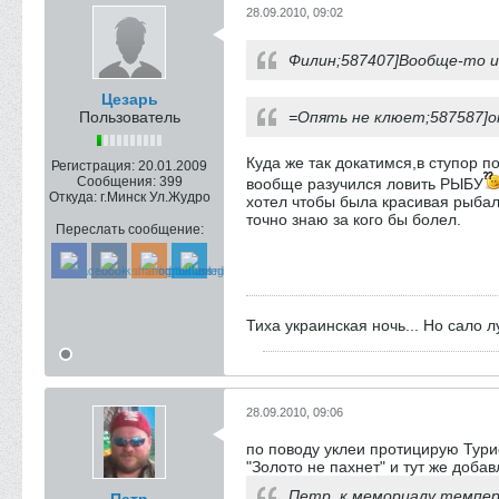
28.09.2010, 09:02
Филин;587407]Вообще-то и
Цезарь
Пользователь
=Опять не клюет;587587]о
Куда же так докатимся,в ступор п
Регистрация:
20.01.2009
Сообщения:
399
вообще разучился ловить РЫБУ
Откуда:
г.Минск Ул.Жудро
хотел чтобы была красивая рыбалк
точно знаю за кого бы болел.
Переслать сообщение:
Тиха украинская ночь... Но сало 
28.09.2010, 09:06
по поводу уклеи протицирую Тури
"Золото не пахнет" и тут же добав
Петр, к мемориалу темпер