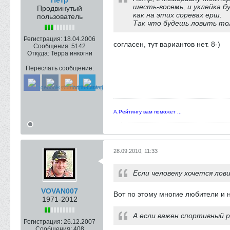
Петр
шесть-восемь, и уклейка б
Продвинутый
как на этих соревах ерш.
пользователь
Так что будешь ловить то
Регистрация:
18.04.2006
согласен, тут вариантов нет. 8-)
Сообщения:
5142
Откуда:
Терра инкогни
Переслать сообщение:
А.Рейтингу вам поможет ...
28.09.2010, 11:33
Если человеку хочется лов
VOVAN007
Вот по этому многие любители и не
1971-2012
А если важен спортивный р
Регистрация:
26.12.2007
Сообщения:
408