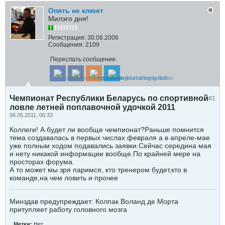
Опять не клюет
Милэго дня!
Регистрация:
30.08.2006
Сообщения:
2109
Переслать сообщение:
Чемпионат Республики Беларусь по спортивной
#1
ловле летней поплавочной удочкой 2011
06.05.2011, 00:33
Коллеги! А будет ли вообще чемпионат?Раньше помнится
тема создавалась в первых числах февраля а в апреле-мае
уже полным ходом подавались заявки.Сейчас середина мая
и нету никакой информации вообще.По крайней мере на
просторах форума.
А то может мы зря паримся, кто тренером будет,кто в
команде,на чем ловить и прочее
Минздав предупреждает: Колпак Воланд де Морта
притупляет работу головного мозга
Метки:
Нет