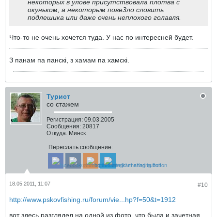
некоторых в улове присутствовала плотва с
окуньком, а некоторым пове3ло словить
подлешика или даже очень неплохого голавля.
Что-то не очень хочется туда. У нас по интересней будет.
З панам па панскi, з хамам па хамскi.
Турист
со стажем
Регистрация:
09.03.2005
Сообщения:
20817
Откуда:
Минск
Переслать сообщение:
18.05.2011, 11:07
#10
http://www.pskovfishing.ru/forum/vie...hp?f=50&t=1912
вот здесь разглядел на одной из фото, что была и зачетная