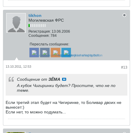
tikhon
Могилевская ФРС
Регистрация:
13.06.2006
Сообщения:
784
Переслать сообщение:
13.10.2011, 12:53
#13
Сообщение от
ЗЁМА
А кубок Чигиринки будет? Простите, что не по
теме.
Если третий этап будет на Чигиринке, то Боливар двоих не
вынесет:)
Если нет, то можно подумать...