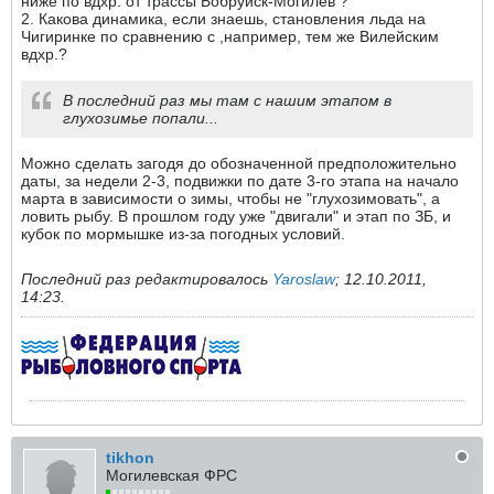
ниже по вдхр. от трассы Бобруйск-Могилёв ?
2. Какова динамика, если знаешь, становления льда на
Чигиринке по сравнению с ,например, тем же Вилейским
вдхр.?
В последний раз мы там с нашим этапом в
глухозимье попали...
Можно сделать загодя до обозначенной предположительно
даты, за недели 2-3, подвижки по дате 3-го этапа на начало
марта в зависимости о зимы, чтобы не "глухозимовать", а
ловить рыбу. В прошлом году уже "двигали" и этап по ЗБ, и
кубок по мормышке из-за погодных условий.
Последний раз редактировалось
Yaroslaw
;
12.10.2011,
14:23
.
tikhon
Могилевская ФРС