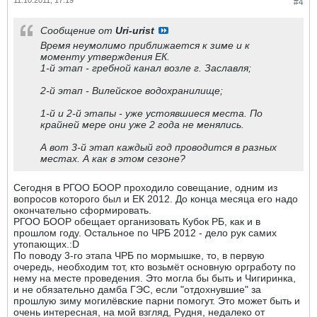
11.10.2011, 17:19
#4
Сообщение от
Uri-urist
Время неумолимо приближается к зиме и к
моменту утверждения ЕК.
1-й этап - гребной канал возле г. Заславля;
2-й этап - Вилейское водохранилище;
1-й и 2-й этапы - уже устоявшиеся места. По
крайней мере они уже 2 года не менялись.
А вот 3-й этап каждый год проводится в разных
местах. А как в этом сезоне?
Сегодня в РГОО БООР проходило совещание, одним из
вопросов которого был и ЕК 2012. До конца месяца его надо
окончательно сформировать.
РГОО БООР обещает организовать Кубок РБ, как и в
прошлом году. Остальное по ЧРБ 2012 - дело рук самих
утопающих.:D
По поводу 3-го этапа ЧРБ по мормышке, то, в первую
очередь, необходим тот, кто возьмёт основную оргработу по
нему на месте проведения. Это могла бы быть и Чигиринка,
и не обязательно дамба ГЭС, если "отдохнувшие" за
прошлую зиму могилёвские парни помогут. Это может быть и
очень интересная, на мой взгляд, Рудня, недалеко от