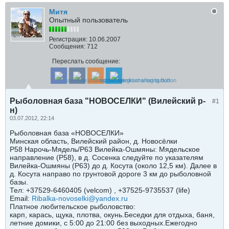
Митя
Опытный пользователь
Регистрация:
10.06.2007
Сообщения:
712
Переслать сообщение:
Рыболовная база "НОВОСЕЛКИ" (Вилейский р-
#1
н)
03.07.2012, 22:14
Рыболовная база «НОВОСЕЛКИ»
Минская область, Вилейский район, д. Новосёлки
Р58 Нарочь-Мядель/Р63 Вилейка-Ошмяны: Мядельское
направление (Р58), в д. Сосенка следуйте по указателям
Вилейка-Ошмяны (Р63) до д. Косута (около 12,5 км). Далее в
д. Косута направо по грунтовой дороге 3 км до рыболовной
базы.
Тел: +37529-6460405 (velcom) , +37525-9735537 (life)
Email:
Ribalka-novoselki@yandex.ru
Платное любительское рыболовство:
карп, карась, щука, плотва, окунь.Беседки для отдыха, баня,
летние домики, с 5:00 до 21:00 без выходных.Ежегодно