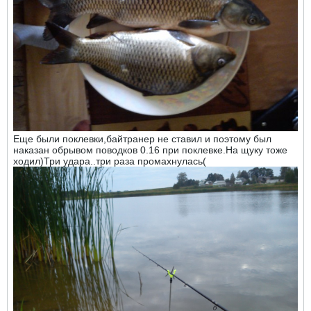
Еще были поклевки,байтранер не ставил и поэтому был
наказан обрывом поводков 0.16 при поклевке.На щуку тоже
ходил)Три удара..три раза промахнулась(