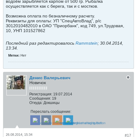
водоём зарыбляется карпом от 500 гр. Рыбалка
осуществляется как с берега, так и с мостков.
Возможна оплата по безналичному расчету.
Реквизиты для оплаты: УП "СпецАвтоВлад", р/с
3012010482010 в ОАО "Приорбанк", код 749, ул.Трудовая,
10, УНП 101527862
Последний раз редактировалось
Rammstein
;
30.04.2014,
13:34
.
Метки:
Нет
Денис Валерьевич
Новичок
Регистрация:
19.07.2014
Сообщения:
19
Откуда:
Докшицы
Переслать сообщение:
26.08.2014, 15:34
#17