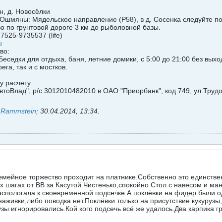
н, д. Новосёлки
шмяны: Мядельское направление (Р58), в д. Сосенка следуйте по
аво по грунтовой дороге 3 км до рыболовной базы.
7525-9735537 (life)
u
во:
ь.Беседки для отдыха, баня, летние домики, с 5:00 до 21:00 без вы
га, так и с мостков.
 расчету.
втоВлад", р/с 3012010482010 в ОАО "Приорбанк", код 749, ул.Труд
ь
Rammstein
;
30.04.2014, 13:34
.
семейное торжество проходит на платнике.Собственно это единстве
х шагах от ВВ за Касутой.Чистенько,спокойно.Стол с навесом и ман
спологала к своевременной подсечке.А поклёвки на фидер были о
 наживки,либо поводка нет.Поклёвки только на присутствие кукурузы
зы игнорировались.Кой кого подсечь всё же удалось.Два карпика гр