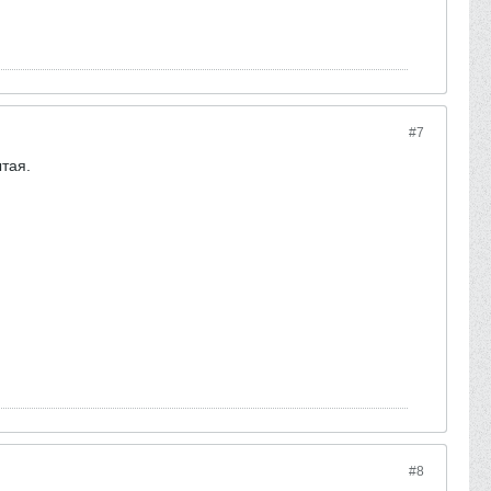
#7
ытая.
#8