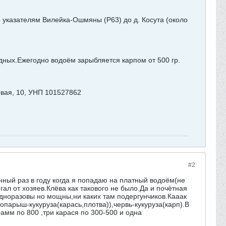
 указателям Вилейка-Ошмяны (Р63) до д. Косута (около
ходных.Ежегодно водоём зарыбляется карпом от 500 гр.
овая, 10, УНП 101527862
#2
нный раз в году когда я попадаю на платный водоём(не
гал от хозяев.Клёва как такового не было.Да и почётная
дноразовы но мощны,ни каких там подергунчиков.Кааак
,опарыш-кукуруза(карась,плотва)),червь-кукуруза(карп).В
амм по 800 ,три карася по 300-500 и одна