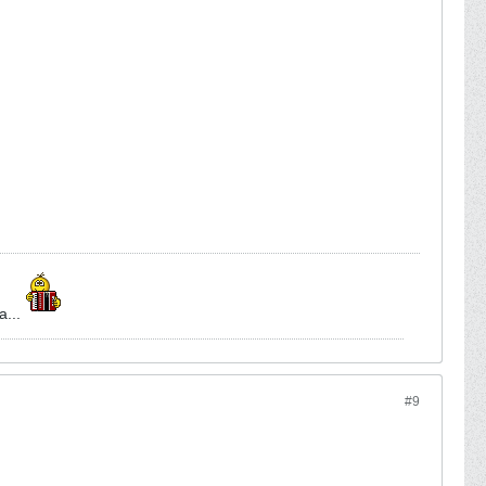
а...
#9