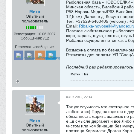
Рыболовная база «НОВОСЕЛКИ»
Минская область, Вилейский райо
Митя
Р58 Нарочь-Мядель/Р63 Вилейка-О
Опытный
12,5 км). Далее в д. Косута напр
пользователь
Тел: +37529-6460405 (velcom) , +3
Email:
Ribalka-novoselki@yandex.r
Платное любительское рыболовст
Регистрация:
10.06.2007
карп, карась, щука, плотва, окун
Сообщения:
712
Рыбалка осуществляется как с бере
Переслать сообщение:
Возможна оплата по безналичному
Реквизиты для оплаты: УП "СпецА
Последний раз редактировалос
Метки:
Нет
03.07.2012, 22:14
Так уж случилось что ежегодное 
люблю я их).Пруд находится в дву
обязанность жарить шашлык не ра
Митя
е...в смысле дерганёт и всё.Либо
Опытный
чистом или комбинации без кукуру
пользователь
плотвица.Кормился: Драгон Карп.