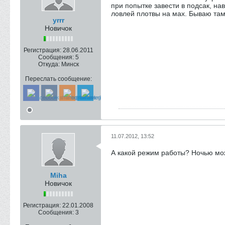
при попытке завести в подсак, на
ловлей плотвы на мах. Бываю там д
yrrr
Новичок
Регистрация:
28.06.2011
Сообщения:
5
Откуда:
Минск
Переслать сообщение:
11.07.2012, 13:52
А какой режим работы? Ночью мо
Miha
Новичок
Регистрация:
22.01.2008
Сообщения:
3