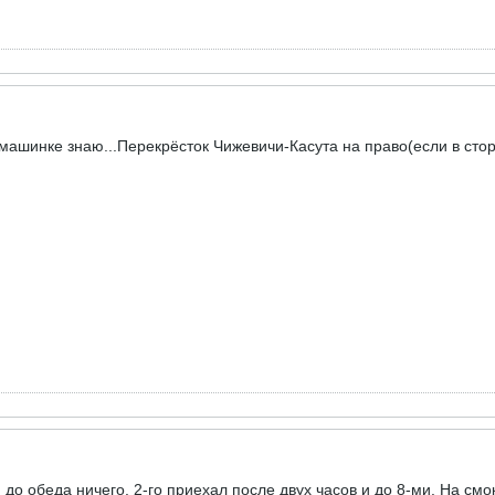
машинке знаю...Перекрёсток Чижевичи-Касута на право(если в стор
 и до обеда ничего. 2-го приехал после двух часов и до 8-ми. На смо