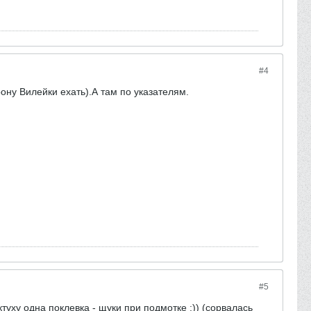
#4
ону Вилейки ехать).А там по указателям.
#5
ктуху одна поклевка - щуки при подмотке :)) (сорвалась