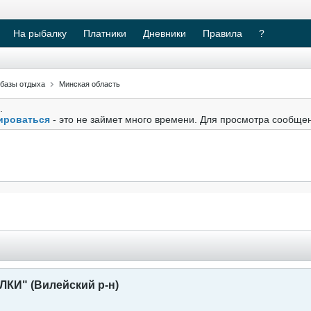
На рыбалку
Платники
Дневники
Правила
?
 базы отдыха
Минская область
.
ироваться
- это не займет много времени. Для просмотра сообще
КИ" (Вилейский р-н)