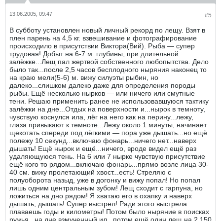
13.06.2005, 09:47
#5
В субботу установлен новый личный рекорд по лещу. Взят в
плен парень на 4,5 кг. взвешивание и фотографирование
происходило в присутствии Виктора(Вий). Рыба — супер
трудовая! Добыт на 6-7 м. глубины, при длительной
залёжке...Лещ пал жертвой собственного любопытства. Дело
было так...после 2,5 часов бесплодного ныряния наконец то
на краю мели(5-6) м. вижу силуэты рыбин, но
далеко...слишком далеко даже для определения породы
рыбы. Ещё несколько нырков — или ничего или смутные
тени. Решаю применить ранее не использовавшуюся тактику
залёжки на дне...Отдых на поверхности и...нырок в темноту,
чувствую коснулся ила, лёг на него как на перину...лежу,
глаза привыкают к темноте...Лежу около 1 минуты, начинает
щекотать спереди под лёгкими — пора уже дышать...но ещё
полежу 10 секунд...включаю фонарь...ничего нет...наверх
дышать! Ещё нырок и ещё...ничего, вроде видел ещё раз
удаляющуюся тень. На 6 или 7 нырке чувствую присутствие
ещё кого то рядом...включаю фонарь...прямо возле лица 30-
40 см. вижу пролетающий хвост...есть! Стреляю с
полуоборота назыд, уже в догонку и вижу попал! Но попал
лишь одним центральным зубом! Лещ сходит с гарпуна, но
ложиться на дно рядом! Я хватаю его в охапку и наверх
дышать, дышать! Супер выстрел! Ради этого выстрела
плаваешь годы и километры! Потом было ныряние в поисках
ружья...на дне взмученный ил...потом ещё один лещ на 2,150