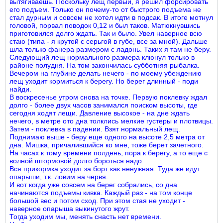
вытягиваешь. Поскольку лещ первый, я решил форсировать
его подъем. Только он почему-то от быстрого подъема не
стал дурным и совсем не хотел идти в подсак. В итоге мотнул
головой, порвал поводок 0,12 и был таков. Матюкнувшись
приготовился долго ждать. Так и было. Увел наверное всю
стаю (типа - я крутой с серьгой в губе, все за мной). Дальше
шла только фанера размером с ладонь. Таких я там не беру.
Следующий лещ нормального размера клюнул только в
районе полудня. На том закончилась субботняя рыбалка.
Вечером на глубине делать нечего - по моему убеждению
лещ уходит кормиться к берегу. Но берег длинный - поди
найди.
В воскресенье утром снова на точке. Первую поклевку ждал
долго - более двух часов занимался поиском высоты, где
сегодня ходят лещи. Давление высокое - на дне ждать
нечего, в метре ото дна толклись мелкие густеры и плотвицы.
Затем - поклевка в падении. Взят нормальный лещ.
Поднимаю выше - беру еще одного на высоте 2,5 метра от
дна. Мишка, причалившийся ко мне, тоже берет зачетного.
На часах к тому времени полдень, пора к берегу, а то еще с
волной штормовой долго бороться надо.
Вся прикормка уходит за борт как ненужная. Туда же идут
опарыши, т.к. ловим на червя.
И вот когда уже совсем на берег собрались, со дна
начинаются подъемы кивка. Каждый раз - на том конце
большой вес и потом сход. При этом стая не уходит -
наверное опарыша выкинутого жрут.
Тогда уходим мы, менять снасть нет времени.