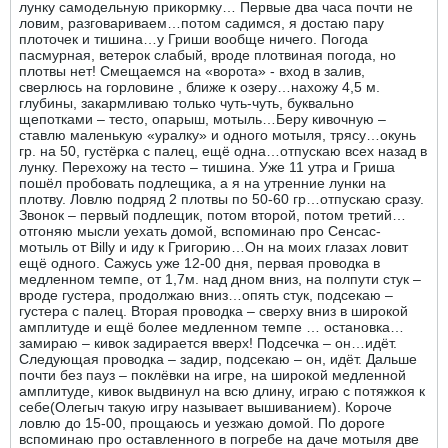
лунку самодельную прикормку… Первые два часа почти не
ловим, разговариваем…потом садимся, я достаю пару
плоточек и тишина…у Гриши вообще ничего. Погода
пасмурная, ветерок слабый, вроде плотвиная погода, но
плотвы нет! Смещаемся на «ворота» - вход в залив,
сверлюсь на горловине , ближе к озеру…нахожу 4,5 м.
глубины, закармливаю только чуть-чуть, буквально
щепотками – тесто, опарыш, мотыль…Беру кивочную –
ставлю маленькую «уралку» и одного мотыля, трясу…окунь
гр. на 50, густёрка с палец, ещё одна…отпускаю всех назад в
лунку. Перехожу на тесто – тишина. Уже 11 утра и Гриша
пошёл пробовать подлещика, а я на утренние лунки на
плотву. Ловлю подряд 2 плотвы по 50-60 гр…отпускаю сразу.
Звонок – первый подлещик, потом второй, потом третий…
отгоняю мысли уехать домой, вспоминаю про Сенсас-
мотыль от Billy и иду к Григорию…Он на моих глазах ловит
ещё одного. Сажусь уже 12-00 дня, первая проводка в
медленном темпе, от 1,7м. над дном вниз, на полпути стук –
вроде густера, продолжаю вниз…опять стук, подсекаю –
густера с палец. Вторая проводка – сверху вниз в широкой
амплитуде и ещё более медленном темпе … остановка…
замираю – кивок задирается вверх! Подсечка – он…идёт.
Следующая проводка – задир, подсекаю – он, идёт. Дальше
почти без пауз – поклёвки на игре, на широкой медленной
амплитуде, кивок выдвинул на всю длину, играю с потяжкоя к
себе(Олегыч такую игру называет вышиванием). Короче
ловлю до 15-00, прощаюсь и уезжаю домой. По дороге
вспоминаю про оставленного в погребе на даче мотыля две