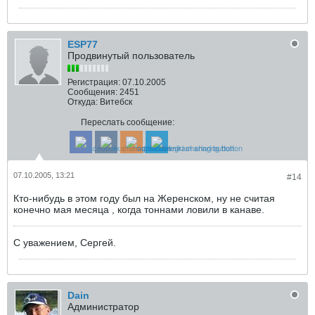
ESP77
Продвинутый пользователь
Регистрация:
07.10.2005
Сообщения:
2451
Откуда:
Витебск
Переслать сообщение:
07.10.2005, 13:21
#14
Кто-нибудь в этом году был на Жеренском, ну не считая
конечно мая месяца , когда тоннами ловили в канаве.
С уважением, Сергей.
Dain
Администратор