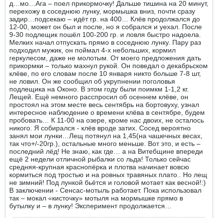
д…мо…Ага – поел прикормочку! Дальше тишина на 20 минут,
перехожу в соседнюю лунку, мормышка вниз, почти сразу
задир…подсекаю – идёт гр. на 400… Клёв продолжался до
12-00, может он был и после, но я собрался и уехал. После
9-30 подлещик пошёл 100-200 гр. и ловля быстро надоела.
Мелких начал отпускать прямо в соседнюю лунку. Пару раз
подходил мужик, он поймал 4-х небольших, кормил
геркулесом, даже не молотым. От моего предложения дать
прикормки – только махнул рукой. Он поведал о декабрьском
клёве, по его словам после 10 января никто больше 7-8 шт,
не ловил. Он же сообщил об укрупнении поголовья
подлещика на Оконо. В этом году были поимкм 1-1,2 кг.
Лещей. Ещё немного расспросил об осеннем клёве, он
простоял на этом месте весь сентябрь на бортовуху, узнал
интересное наблюдение о времени клёва в сентябре, будем
пробовать… К 11-00 на озере, кроме нас двоих, не осталось
никого. Я собирался - клёв вроде затих. Сосед вероятно
занял мои лунки…Лещ потянул на 1,45(на чашечных весах,
так что+/-20гр.), остальные много меньше. Вот это, и есть –
последний лёд! Не знаю, как где… а на Витебщине впереди
ещё 2 недели отличной рыбалки со льда! Только сейчас
средняя-крупная краснопёрка и плотва начинает вовсю
кормиться под тростью и на ровных травяных плато.. Но лещ
не зимний! Под лункой бьётся и головой мотает как весной!:)
В заключении - Сенсас-мотыль работает. Пока использовал
так – мокал «кисточку» мотыля на мормышке прямо в
бутылку и – в лунку! Эксперимент продолжается…