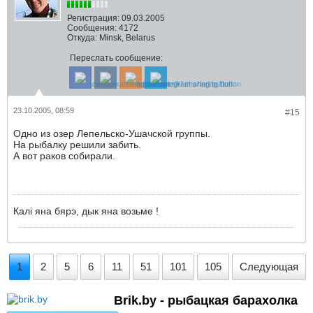
Регистрация:
09.03.2005
Сообщения:
4172
Откуда:
Minsk, Belarus
Переслать сообщение:
23.10.2005, 08:59
#15
Одно из озер Лепельско-Ушачской группы.
На рыбалку решили забить.
А вот раков собирали.
Калi яна бярэ, дык яна возьме !
1
2
5
6
11
51
101
105
Следующая
Brik.by - рыбацкая барахолка