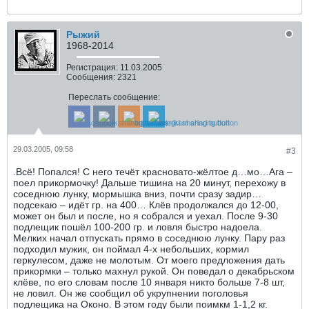
Рыжий
1968-2014
Регистрация:
11.03.2005
Сообщения:
2321
Переслать сообщение:
29.03.2005, 09:58
#3
.Всё! Попался! С него течёт красновато-жёлтое д…мо…Ага –
поел прикормочку! Дальше тишина на 20 минут, перехожу в
соседнюю лунку, мормышка вниз, почти сразу задир…
подсекаю – идёт гр. на 400… Клёв продолжался до 12-00,
может он был и после, но я собрался и уехал. После 9-30
подлещик пошёл 100-200 гр. и ловля быстро надоела.
Мелких начал отпускать прямо в соседнюю лунку. Пару раз
подходил мужик, он поймал 4-х небольших, кормил
геркулесом, даже не молотым. От моего предложения дать
прикормки – только махнул рукой. Он поведал о декабрьском
клёве, по его словам после 10 января никто больше 7-8 шт,
не ловил. Он же сообщил об укрупнении поголовья
подлещика на Оконо. В этом году были поимкм 1-1,2 кг.