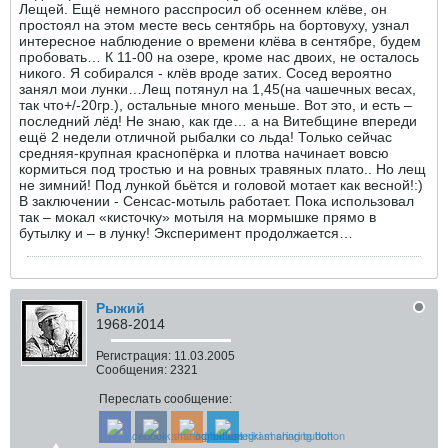
Лещей. Ещё немного расспросил об осеннем клёве, он
простоял на этом месте весь сентябрь на бортовуху, узнал
интересное наблюдение о времени клёва в сентябре, будем
пробовать… К 11-00 на озере, кроме нас двоих, не осталось
никого. Я собирался - клёв вроде затих. Сосед вероятно
занял мои лунки…Лещ потянул на 1,45(на чашечных весах,
так что+/-20гр.), остальные много меньше. Вот это, и есть –
последний лёд! Не знаю, как где… а на Витебщине впереди
ещё 2 недели отличной рыбалки со льда! Только сейчас
средняя-крупная краснопёрка и плотва начинает вовсю
кормиться под тростью и на ровных травяных плато.. Но лещ
не зимний! Под лункой бьётся и головой мотает как весной!:)
В заключении - Сенсас-мотыль работает. Пока использовал
так – мокал «кисточку» мотыля на мормышке прямо в
бутылку и – в лунку! Эксперимент продолжается…
Рыжий
1968-2014
Регистрация:
11.03.2005
Сообщения:
2321
Переслать сообщение: