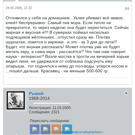
29.05.2005, 21:32
#4
Отловился у себя на домашнем...Уклея убивает всё живое,
клюёт беспрерывно. Самый пик жора. Если тепло не
прекратится, то через неделю она будет нереститься. Сейчас
жирная и вкусная-я!!! В сумерках поймал несколько
подлещиков жёлтеньких...отпустил сразу же. Плотва
шурпатая, ловятся и икрянки...и это - за 3 дня до лета!!!
Будет, что внукам рассказать! Может плотва уже не будет
метать икру, а сама икра - рассасётся? Что там нам говорит
наука - интересно? Возле мостка в трости на вечерней зорьке
видел линя, не удержался от соблазна подсунуть ему
опарыша...тот поднялся к нему до пол-воды, упёрся носом и
...пошёл дальше. Красавец - не меньше 500-600 гр.
Рыжий
1968-2014
Регистрация:
11.03.2005
Сообщения:
2321
Переслать сообщение: