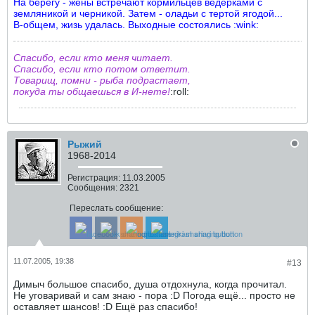
На берегу - жены встречают кормильцев ведерками с
земляникой и черникой. Затем - оладьи с тертой ягодой...
В-общем, жизь удалась. Выходные состоялись :wink:
Спасибо, если кто меня читает.
Спасибо, если кто потом ответит.
Товарищ, помни - рыба подрастает,
покуда ты общаешься в И-нете!
:roll:
Рыжий
1968-2014
Регистрация:
11.03.2005
Сообщения:
2321
Переслать сообщение:
11.07.2005, 19:38
#13
Димыч большое спасибо, душа отдохнула, когда прочитал.
Не уговаривай и сам знаю - пора :D Погода ещё... просто не
оставляет шансов! :D Ещё раз спасибо!