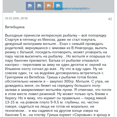
29.03.2005, 09:56
#2
Витебщина
Выходные принесли интересную рыбалку – всё попорядку.
Стартуя в пятницу из Минска, даже не стал покупать
дежурный килограмм мотыля…Ехал с семьёй проведать
родителей, вернувшихся с зимовки из В.Новгорода, выпить
рюмку с батькой, посидеть-поговорить, может уговорить на
пару часов выскочить на рыбалку…Но мотыля и опарыша по
пару баночек прихватил. Батька от рыбалки отказался
наотрез – переловив за зиму не один десяток кг. окуней на
Ильмене охоту согнал до мая…Ну что ж еду один. Ну не
совсем один, т.к. на водоёме договорились встретиться с
Григорием из Витебска. Гриша к рыбалке готов более
обстоятельно нежели я – закупил 300гр. Мотыля. С утра, не
дожидаясь меня, он бежит на середину большого полу-
залива и закармливает мотылём лунки. Я отмечаю, что почти
в этом месте ловил резинкой. Ну может только чуть ближе к
берегу. Но я вижу, что кормит он правильно – перед ямкой
13-15 м. на ровном плато 9-9,5 м. глубины, но, честно
говоря, садиться на леща не готов не морально, не
технически… и мы садимся на другом конце озера на
баночке 5 м., на плотву. Гриша кормит «Серовым» я крошу в