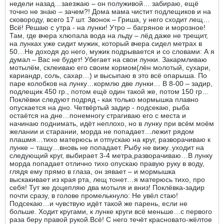
недели назад…заезжаю – он полуживой… забираю, ещё
точно не знаю – зачем?! Дома мама чистит подлещиков и на
сковороду, всего 17 шт. Звонок – Гриша, у него сходит лещ…
Всё! Решаю с утра - на лунки! Утро – багряное и морозное!
Там, где вчера хлюпала вода на льду – лёд даже не трещит,
на лунках уже сидит мужик, который вчера сидел метрах в
50…Не доходя до него, мужик подрывается и со словами: А я
думал – Вас не будет! Убегает на свои лунки. Закармливаю
мотылём, склеиваю его своим кормом(лён молотый, сухари,
кариандр, соль, сахар…) и высыпаю в это всё опарыша. По
паре колобков на лунку…кормлю две лунки… В 8-00 – задир,
подлещик 450 гр., потом ещё один такой же, потом 150 гр…
Поклёвки следуют подряд - как только мормышка плавно
опускается на дно. Четвёртый задир - подсекаю, рыба
остаётся на дне…понемногу страгиваю его с места и
начинаю поднимать, идёт неплохо, но в лунку при всём моём
желании и старании, морда не попадает…лежит рядом
плашмя…тихо матерюсь и отпускаю на круг, разворачиваю к
лунке – тащу…вновь не попадает. Рыбу не вижу..уходит на
следующий круг, выбирает 3-4 метра,разворачиваю…В лунку
морда попадает отлично тихо опускаю правую руку в воду,
глядя ему прямо в глаза, он зявает – и мормышка
выскакивает из края рта, лещ тонет…я матерюсь тихо, про
себя! Тут же доцепляю два мотыля и вниз! Поклёвка-задир
почти сразу, в голове промелькнуло: Не увёл стаю!
Подсекаю…и чувствую идёт такой же парень, если не
больше. Ходит кругами, к лунке круги всё меньше…с первого
раза беру правой рукой.Всё! С него течёт красновато-жёлтое