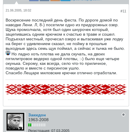
21.06.2005, 18:02
#11
Воскресение последний день феста. По дороге домой по
наводке Лени. Л, 8-) посетили одно из придорожных озер.
Щука промолчала, хотя был один шнурочек который,
зацепившись одним крючком к счастью в траве и сошел.
Подъехал местный, прочесал озеро и вытаскивая уже лодку
на берег с удивлением сказал, не пойму в прошлые
выходные здесь семь щук поймал, а сейчас и тычка не было.
Но ладно хоть плотва не дала скучать, на двоих
пятилитровое ведерко одной плотвы, :-) было еще четыре
окунька. Серому, как всегда, село что-то приличное,
поводило и вместе с пирсингом ушло.
Спасибо Лещаре миловские крючки отлично отработали.
Закидон
1963-2008
Регистрация:
07.03.2005