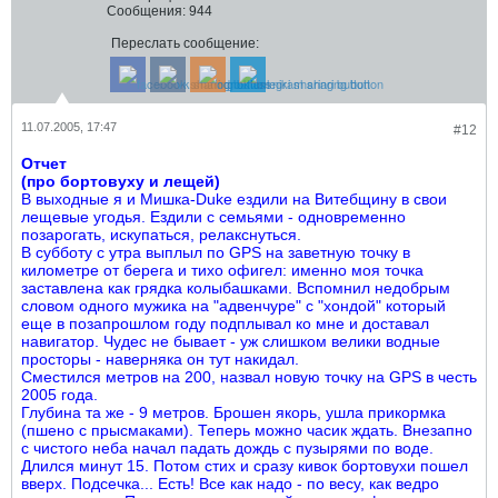
Сообщения:
944
Переслать сообщение:
11.07.2005, 17:47
#12
Отчет
(про бортовуху и лещей)
В выходные я и Мишка-Duke ездили на Витебщину в свои
лещевые угодья. Ездили с семьями - одновременно
позарогать, искупаться, релакснуться.
В субботу с утра выплыл по GPS на заветную точку в
километре от берега и тихо офигел: именно моя точка
заставлена как грядка колыбашками. Вспомнил недобрым
словом одного мужика на "адвенчуре" с "хондой" который
еще в позапрошлом году подплывал ко мне и доставал
навигатор. Чудес не бывает - уж слишком велики водные
просторы - наверняка он тут накидал.
Сместился метров на 200, назвал новую точку на GPS в честь
2005 года.
Глубина та же - 9 метров. Брошен якорь, ушла прикормка
(пшено с прысмаками). Теперь можно часик ждать. Внезапно
с чистого неба начал падать дождь с пузырями по воде.
Длился минут 15. Потом стих и сразу кивок бортовухи пошел
вверх. Подсечка... Есть! Все как надо - по весу, как ведро