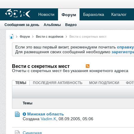
Новости
Барахолка
Каталог
Форум
Сообщения за день
Альбомы
Видео
Форум
Вести с водоёмов
Вести с секретных мест
Если это ваш первый визит, рекомендуем почитать
справку
Для размещения своих сообщений необходимо
зарегистр
Вести с секретных мест
Отчеты с секретных мест без указания конкретного адреса
ТЕМЫ
ПОСЛЕДНЯЯ АКТИВНОСТЬ
МОИ ПОДПИСКИ
ФОТ
Темы
Минская область
Создана
Vadim.K
,
08.09.2005, 05:06
Синеокая