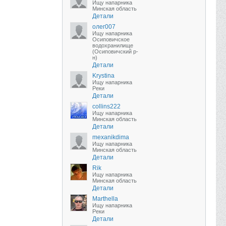
Ищу напарника
Минская область
Детали
олег007
Ищу напарника
Осиповичское
водохранилище
(Осиповичский р-
н)
Детали
Krystina
Ищу напарника
Реки
Детали
collins222
Ищу напарника
Минская область
Детали
mexanikdima
Ищу напарника
Минская область
Детали
Rik
Ищу напарника
Минская область
Детали
Marthella
Ищу напарника
Реки
Детали