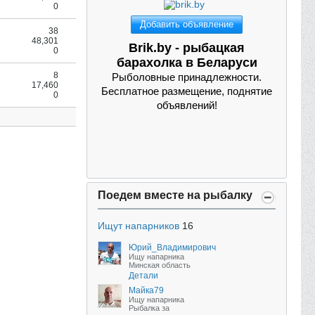
0
Добавить объявление
38
48,301
Brik.by - рыбацкая
0
барахолка в Беларуси
8
Рыболовные принадлежности.
17,460
Бесплатное размещение, поднятие
0
объявлений!
Поедем вместе на рыбалку
Ищут напарников
16
Юрий_Владимирович
Ищу напарника
Минская область
Детали
Майка79
Ищу напарника
Рыбалка за