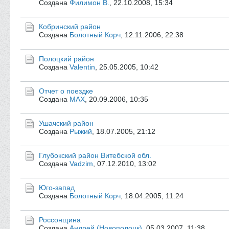
Создана
Филимон В.
,
22.10.2008, 15:34
Кобринский район
Создана
Болотный Корч
,
12.11.2006, 22:38
Полоцкий район
Создана
Valentin
,
25.05.2005, 10:42
Отчет о поездке
Создана
MAX
,
20.09.2006, 10:35
Ушачский район
Создана
Рыжий
,
18.07.2005, 21:12
Глубокский район Витебской обл.
Создана
Vadzim
,
07.12.2010, 13:02
Юго-запад
Создана
Болотный Корч
,
18.04.2005, 11:24
Россонщина
Создана
Андрей (Новополоцк)
,
05.03.2007, 11:38