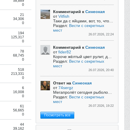
58,889
0
Комментарий к
Синеокая
21
от
Vitfish
34,306
Таки да с яйцами, вот, то, что побольше на фото, можно было не довезти до дома, если бы на Вячу…проклюнулось бы, во всей своей красе…
0
Раздел:
Вести с секретных
мест
194
26.07.2026, 22:24
125,317
0
Комментарий к
Синеокая
78
от
fider82
68,745
Короче жёлтый цвет рулит, доказательства, факты налицо)
0
Раздел:
Вести с секретных
мест
518
26.07.2026, 20:40
213,331
0
Ответ на
Синеокая
от
74sergz
6
16,008
Мегапролёт сегодня рыболовный состоялся. Таких рыбалок, чтобы были они изначально...
0
Раздел:
Вести с секретных
мест
26.07.2026, 19:22
61
56,665
0
Посмотреть все
44
39,162