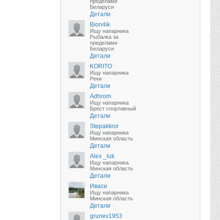
пределами
Беларуси
Детали
Bion4ik
Ищу напарника
Рыбалка за
пределами
Беларуси
Детали
KORITO
Ищу напарника
Реки
Детали
Adhrom
Ищу напарника
Брест спортивный
Детали
Stepakkror
Ищу напарника
Минская область
Детали
Alex _luk
Ищу напарника
Минская область
Детали
Иваси
Ищу напарника
Минская область
Детали
grunev1953