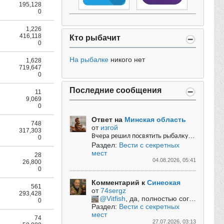
195,128
0
1,226
416,118
Кто рыбачит
0
На рыбалке
никого нет
1,628
719,647
0
Последние сообщения
11
9,069
0
Ответ на
Минская область
748
от
изгой
317,303
Вчера решил посвятить рыбалку карасю. Для этого отправился на один из водоёмов Минского района.
0
Раздел:
Вести с секретных
мест
28
04.08.2026, 05:41
26,800
0
Комментарий к
Синеокая
561
от
74sergz
293,428
Vitfish
, да, полностью согласен, так бы оно и было, проходили мы такое, и не один раз... ...
0
Раздел:
Вести с секретных
мест
74
27.07.2026, 03:13