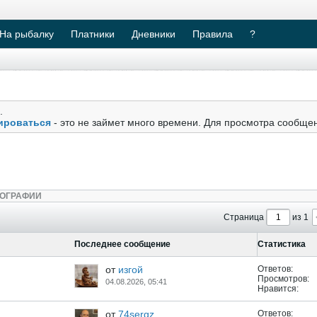
На рыбалку
Платники
Дневники
Правила
?
.
ироваться
- это не займет много времени. Для просмотра сообще
ОГРАФИИ
Страница
из 1
Последнее сообщение
Статистика
от
изгой
Ответов:
Просмотров:
04.08.2026, 05:41
Нравится:
от
74sergz
Ответов: