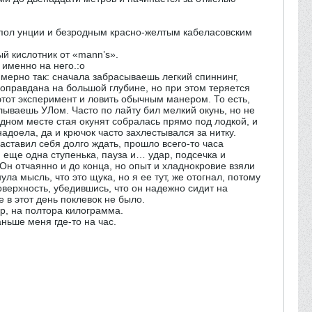
 пол унции и безродным красно-желтым кабеласовским
ый кислотник от «mann’s».
именно на него.:o
мерно так: сначала забрасываешь легкий спиннинг,
а оправдана на большой глубине, но при этом теряется
этот эксперимент и ловить обычным манером. То есть,
лываешь УЛом. Часто по лайту бил мелкий окунь, но не
одном месте стая окунят собралась прямо под лодкой, и
адоела, да и крючок часто захлестывался за нитку.
аставил себя долго ждать, прошло всего-то часа
, еще одна ступенька, пауза и… удар, подсечка и
Он отчаянно и до конца, но опыт и хладнокровие взяли
ла мысль, что это щука, но я ее тут, же отогнал, потому
оверхность, убедившись, что он надежно сидит на
е в этот день поклевок не было.
ер, на полтора килограмма.
ньше меня где-то на час.