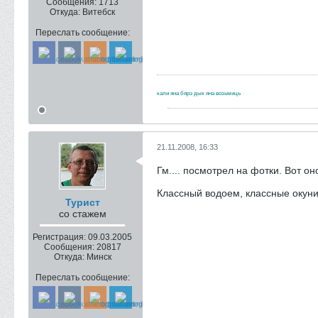
Сообщения:
1713
Откуда:
Витебск
Переслать сообщение:
кали яна бярэ дык яна возьмиць
21.11.2008, 16:33
Гм.... посмотрел на фотки. Вот он
Классный водоем, классные окуни,
Турист
со стажем
Регистрация:
09.03.2005
Сообщения:
20817
Откуда:
Минск
Переслать сообщение: