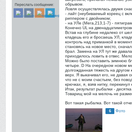
обрывом.
Переслать сообщение:
Ловля осуществлялась двумя сна
- лайт (неубиваемый кореец с вк
риппером с двойником;
- на УЛе (Мега,213,1-7) - пятигр
Конечно UL на двенадцатиметрово
Встав на глубине недалеко от ше
кладешь его и бросаешь УЛ, кладе
контроль над приманкой в момент
становясь на новое место, снача
брал. Замена на УЛ тут же давала
приходилось ловить в отвес. Мело
Можно было поставить зимнюю бле
четыре.:D На очередном новом мес
долгожданная тяжесть на другом к
верх. Я выкачивал его, не давая о
что не с моим счастьем, без пово
крючках, я, взяв нитку, перекинул
Итак, результат рыбалки - десятк
Товарищ мой на мелочь не размени
Вот такая рыбалка. Вот такой отче
Фото
6