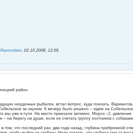
ь
Rammstein
;
02.10.2008, 12:05
.
инецкий район
ыдущих неудачных рыбалок, встал вопрос, куда поехать. Вариантов
обельское за окунем. К вечеру было решено – едем на Собельское
го мы уже в пути. На место приехали затемно. Мороз –2, давление 
е – на берегу ни души, если не считать группу охотников с собак
в том, что последний раз, два года назад, глубина прибрежной от
ия, чтобы выйти на глубину. Надо сказать, что глубина там от во