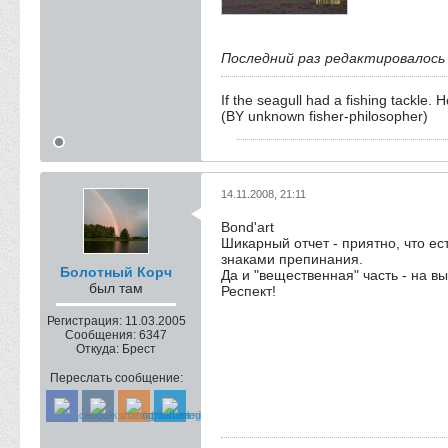
Последний раз редактировалос
If the seagull had a fishing tackle.
(BY unknown fisher-philosopher)
14.11.2008, 21:11
Bond'art
Шикарный отчет - приятно, что е
знаками препинания.
Болотный Корч
Да и "вещественная" часть - на вы
был там
Респект!
Регистрация:
11.03.2005
Сообщения:
6347
Откуда:
Брест
Переслать сообщение: