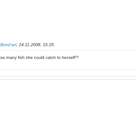
ь
Bond'art
;
24.11.2008, 15:25
.
 How many fish she could catch to herself!?