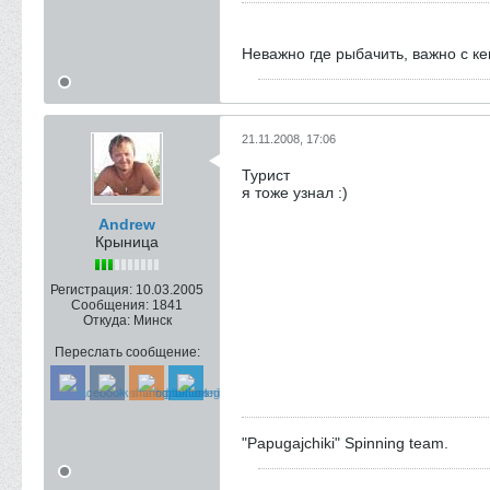
Неважно где рыбачить, важно с к
21.11.2008, 17:06
Турист
я тоже узнал :)
Andrew
Крыница
Регистрация:
10.03.2005
Сообщения:
1841
Откуда:
Минск
Переслать сообщение:
"Papugajchiki" Spinning team.