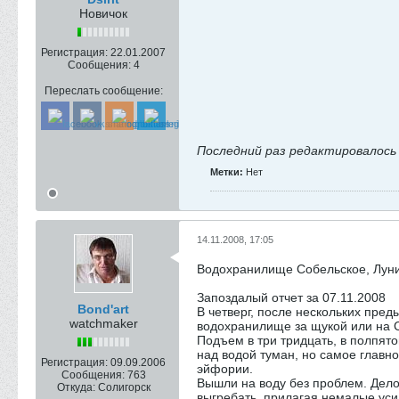
Новичок
Регистрация:
22.01.2007
Сообщения:
4
Переслать сообщение:
Последний раз редактировалос
Метки:
Нет
14.11.2008, 17:05
Водохранилище Собельское, Лун
Запоздалый отчет за 07.11.2008
Bond'art
В четверг, после нескольких пред
watchmaker
водохранилище за щукой или на С
Подъем в три тридцать, в полпято
над водой туман, но самое главно
Регистрация:
09.09.2006
эйфории.
Сообщения:
763
Вышли на воду без проблем. Дело 
Откуда:
Солигорск
выгребать, прилагая немалые усил