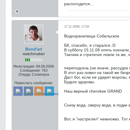
распогодится...
17.11.2008, 17:58
Водохранилище Собельское
БК, спасибо, я старался.:D
Bond'art
В субботу 15.11.08 опять поехали
watchmaker
Тактика и стратегия ловли та же,
Регистрация:
09.09.2006
переподсечь (не иначе, рассудок 
Сообщения:
763
В этот раз ловил на такой же безр
Откуда:
Солигорск
Даст бог, если не ударят морозы
Будьте здоровы.
Переслать сообщение:
Наш верный cherokee GRAND
Снизу вода, сверху вода, в лодке 
Вот, я "настрелял" немножко. Тот