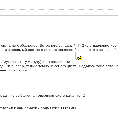
, опять на Собельское. Ветер юго-западный, Т=278К, давление 750
 что и в прошлый раз, но зачетных поклевок было ровно в пять раз
помутился в эту минуту) и он остался жить.
одный риппер, только темно-зеленого цвета. Подъязок тоже взял на 
, еще порыбачим.
вода - не рыбалка, а подводная охота какая-то.:D
 который к нам спиной - подъязок 400 грамм.