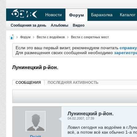
Новости
Барахолка
Каталог
Форум
Сообщения за день
Альбомы
Видео
Форум
Вести с водоёмов
Вести с секретных мест
Если это ваш первый визит, рекомендуем почитать
справку
Для размещения своих сообщений необходимо
зарегистр
Лунинецкий р-йон.
СООБЩЕНИЯ
ПОСЛЕДНЯЯ АКТИВНОСТЬ
Лунинецкий р-йон.
04.02.2007, 17:39
Ловил сегодня на водоёме в г.Лун
всё, а потом всё как обычно 1-а п
Dsirit