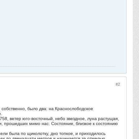
#2
, собственно, было два: на Краснослободское
.
758, ветер юго-восточный, небо звездное, луна растущая,
ами, прошедших мимо нас. Состояние, близкое к состоянию
мели была по щиколотку, дно топкое, и приходилось
сьми до двенадцати метров и начинается за отмелью