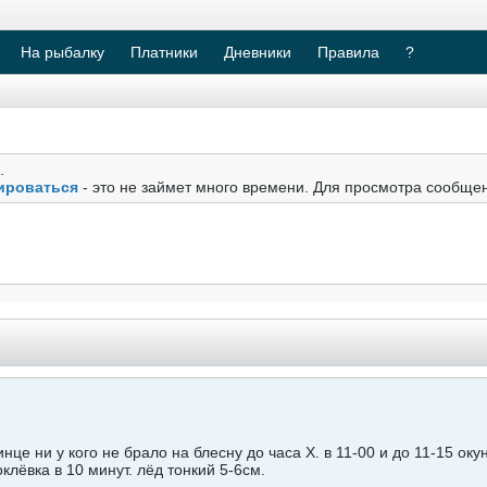
На рыбалку
Платники
Дневники
Правила
?
.
ироваться
- это не займет много времени. Для просмотра сообще
инце ни у кого не брало на блесну до часа Х. в 11-00 и до 11-15 ок
оклёвка в 10 минут. лёд тонкий 5-6см.