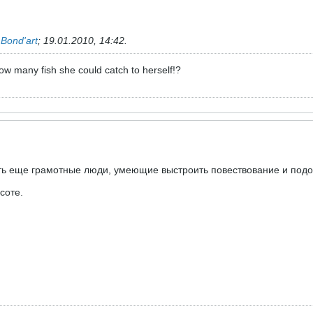
ь
Bond'art
;
19.01.2010, 14:42
.
 How many fish she could catch to herself!?
сть еще грамотные люди, умеющие выстроить повествование и под
соте.