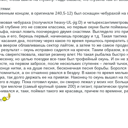
стями:
леенным концом, в оригинале 240,5-12) был оснащен чебурахой на
аммовая чебураха (получился heavy-UL-jig:D) и четырехсантиметров
й глубине это не совсем классика, но первые окуни были пойманы 
льфа, начал ловить поочередно двумя снастями. Выглядело это при
шь и его, берешь первый, начинаешь проводку и т.д. Такая тактик
 касания дна, поэтому через какое-то время пришлось прекратить 
ла веером облавливаешь сектор лайтом, а затем то же самое проде
 результат – окунь исправно садился на крючок. Таким образом, в 
чь свирепствовала, хватая резинку влет. Но такая рыбалка быстро н
сенку, но целью поездки все-таки был трофейный окунь. И он не з
те, на первом забросе, после нескольких ступенек – легкий тычок
онце нитки, а на душе песня, бесконечная песня борьбы. Боролся 
помниться, а он отчаянно рвался в бездну. В какое-то время мелькну
дка, так долго держать ее на привязи. Наконец-то окунь вышел на п
 его в лодку. Пока готовил кукан, он смирно лежал у моих ног. Больш
а три мелочи (самый крупный грамм 200) и гигант, практически груп
вался и, таки, поймал такого же красавца, причем по времени, ра
т.