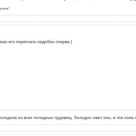
ульев"
лько его перегнать надобно сперва )
лодное из всех холодных чудовищ. Холодно лжет оно; и эта ложь п