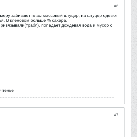
#6
размеру забивают пластмассовый штуцер, на штуцер одевют
рья. В кленовом больше % сахара.
привязывали(трабл), попадает дождевая вода и мусор с
очтенье
#7