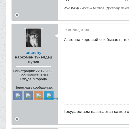
Илья Ильф, Евгений Петров, "Двенадцать ст
07.04.2013, 00:30
Из зерна хороший сок бывает , то
anarchy
наркоман тунеядец
жулик
Регистрация:
22.12.2008
Сообщения:
3703
Откуда:
з города
Переслать сообщение:
Государством называется самое хо