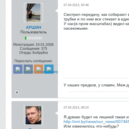
07.04.2013, 03:48
Смотрел передачу, как собирают 
трубки и по ним все стекает в ед
У нас(в пром масштабах) видел к
АРШИН
насекомыми.
Пользователь
Регистрация:
24.01.2008
Сообщения:
375
Откуда:
Бобруйск
Переслать сообщение:
У наших предков, у славян, Меж д
07.04.2013, 08:24
Я думаю будет не лишней такая 
http://ont.by/news/our_news/00746
Или изменилось что-нибудь?