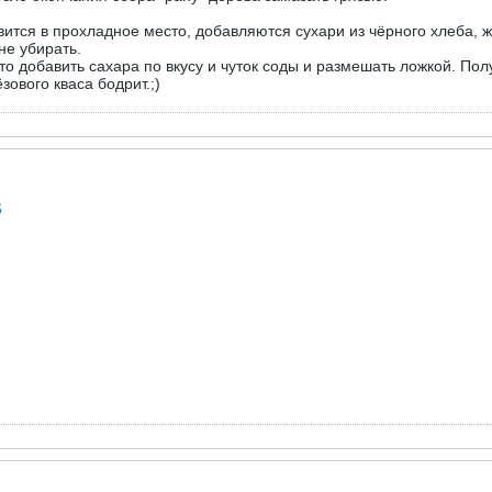
авится в прохладное место, добавляются сухари из чёрного хлеба,
е убирать.
 то добавить сахара по вкусу и чуток соды и размешать ложкой. По
ового кваса бодрит.;)
6