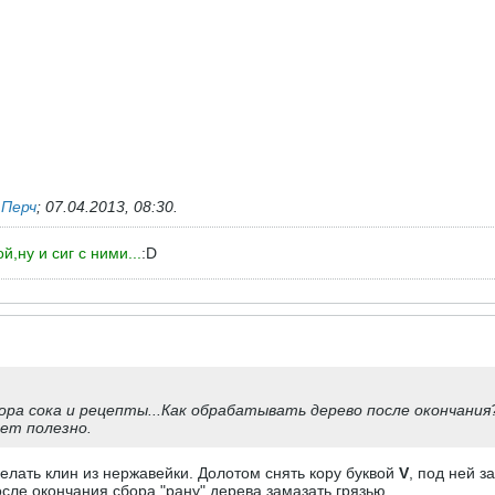
ь
Перч
;
07.04.2013, 08:30
.
,ну и сиг с ними...
:D
а сока и рецепты...Как обрабатывать дерево после окончания?
ет полезно.
елать клин из нержавейки. Долотом снять кору буквой
V
, под ней з
сле окончания сбора "рану" дерева замазать грязью.