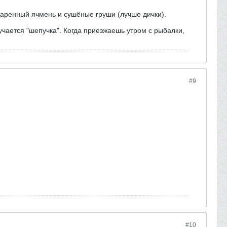
 жаренный ячмень и сушёные груши (лучше дички).
лучается "шепучка". Когда приезжаешь утром с рыбалки,
#9
#10