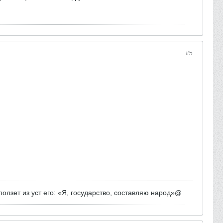
#5
олзет из уст его: «Я, государство, составляю народ»@