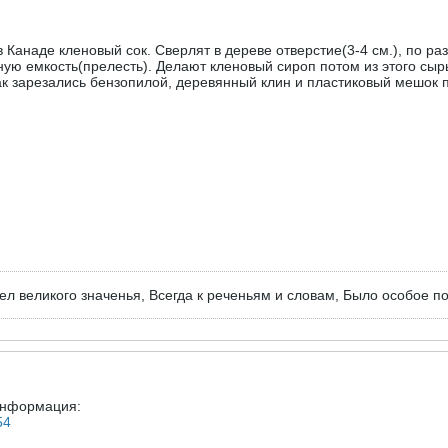
в Канаде кленовый сок. Сверлят в дереве отверстие(3-4 см.), по 
иную емкость(прелесть). Делают кленовый сироп потом из этого сы
ак зарезались бензопилой, деревянный клин и пластиковый мешок 
ел великого значенья, Всегда к реченьям и словам, Было особое п
информация:
54