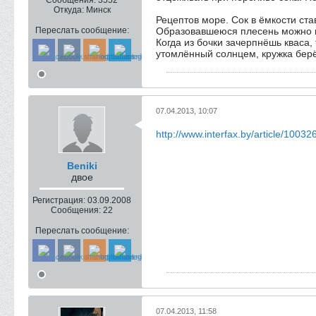
Сообщения:
3552
Откуда:
Минск
Рецептов море. Сок в ёмкости ст
Переслать сообщение:
Образовавшеюся плесень можно н
Когда из бочки зачерпнёшь кваса,
утомлённый солнцем, кружка берёз
07.04.2013, 10:07
http://www.interfax.by/article/10032
Beniki
двое
Регистрация:
03.09.2008
Сообщения:
22
Переслать сообщение:
07.04.2013, 11:58