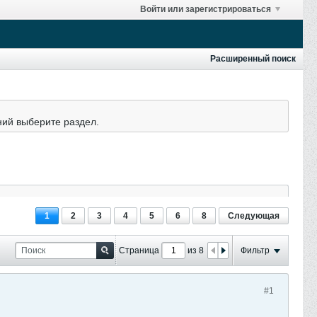
Войти или зарегистрироваться
Расширенный поиск
ний выберите раздел.
1
2
3
4
5
6
8
Следующая
Страница
из 8
Фильтр
#1