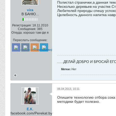
Полистал странички,а данная тема
Несколько деревьев на участке.Ст
vira
Любителей природы спешу успо
В БАНЮ...
Целебность данного напитка навря
Регистрация:
18.11.2010
Сообщения:
385
Откуда:
хорошо там где я
Переслать сообщение:
......ДЕЛАЙ ДОБРО И БРОСАЙ ЕГО 
Метки:
Нет
06.04.2013, 10:11
Опишите технологию отбора сока 
методики будет полезно.
Е.К.
facebook.com/Perekat.by