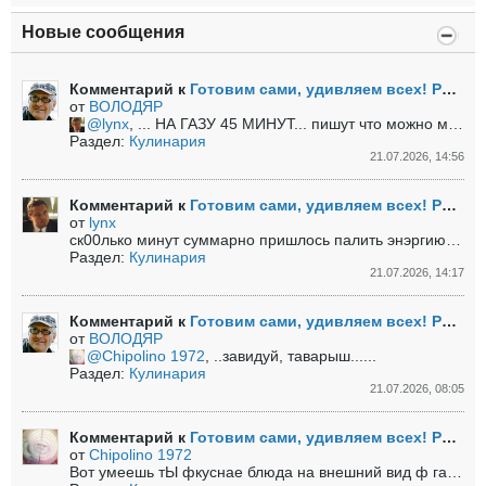
Новые сообщения
Комментарий к
Готовим сами, удивляем всех! Рецепты.
от
ВОЛОДЯР
lynx
, ... НА ГАЗУ 45 МИНУТ... пишут что можно меньше... но для надёжности прокатит......
Раздел:
Кулинария
21.07.2026, 14:56
Комментарий к
Готовим сами, удивляем всех! Рецепты.
от
lynx
ск00лько минут суммарно пришлось палить энэргию?...
Раздел:
Кулинария
21.07.2026, 14:17
Комментарий к
Готовим сами, удивляем всех! Рецепты.
от
ВОЛОДЯР
Chipolino 1972
, ..завидуй, таварыш......
Раздел:
Кулинария
21.07.2026, 08:05
Комментарий к
Готовим сами, удивляем всех! Рецепты.
от
Chipolino 1972
Вот умеешь тЫ фкуснае блюда на внешний вид ф гавно прЫврациць!))