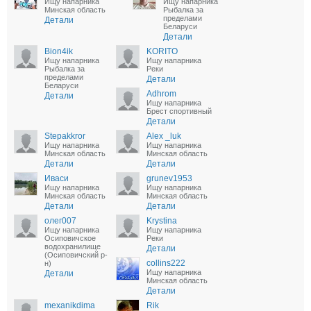
Ищу напарника
Ищу напарника
Минская область
Рыбалка за
пределами
Детали
Беларуси
Детали
Bion4ik
KORITO
Ищу напарника
Ищу напарника
Рыбалка за
Реки
пределами
Детали
Беларуси
Adhrom
Детали
Ищу напарника
Брест спортивный
Детали
Stepakkror
Alex _luk
Ищу напарника
Ищу напарника
Минская область
Минская область
Детали
Детали
Иваси
grunev1953
Ищу напарника
Ищу напарника
Минская область
Минская область
Детали
Детали
олег007
Krystina
Ищу напарника
Ищу напарника
Осиповичское
Реки
водохранилище
Детали
(Осиповичский р-
collins222
н)
Ищу напарника
Детали
Минская область
Детали
mexanikdima
Rik