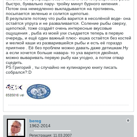
быстро, буквально пару- тройку минут бурного кипения .
Потом она немедленно выкладывается на противень,
посыпается зеленью и солится щепотью.
В результате потому что рыба варится в несолёной воде- она
остаётся упруга и не разваливается. Соление рыбы сверху,
щепоткой, тоже создаёт очень интересные вкусовые
ощущения , рыба из моей ухи съедается теперь в первую
очередь, и ещё один важный плюс- юшка остаётся без костей
и мелкой каши из разварившейся рыбы и есть её гораздо
приятнее . Её без проблем можно давать даже детишкам.Ну
а если хочется больше навара- то уха варится двойная,
можно вываривать первую рыбу как угодно, а потом отвар
сцедить.
PS Григорий , ты случайно не кулинарную книгу писать
собрался?:D
bereg
1962-2014
Регистрация:
11.03.2007