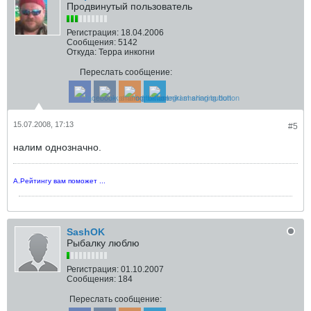
Продвинутый пользователь
Регистрация:
18.04.2006
Сообщения:
5142
Откуда:
Терра инкогни
Переслать сообщение:
15.07.2008, 17:13
#5
налим однозначно.
А.Рейтингу вам поможет ...
SashOK
Рыбалку люблю
Регистрация:
01.10.2007
Сообщения:
184
Переслать сообщение: