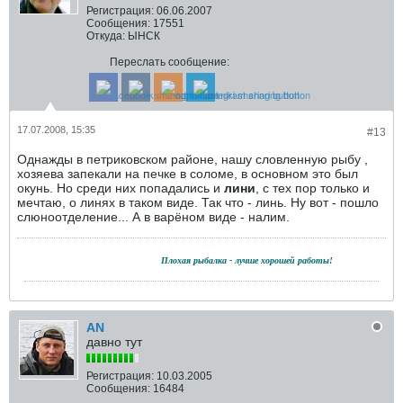
Регистрация:
06.06.2007
Сообщения:
17551
Откуда:
ЫНСК
Переслать сообщение:
17.07.2008, 15:35
#13
Однажды в петриковском районе, нашу словленную рыбу ,
хозяева запекали на печке в соломе, в основном это был
окунь. Но среди них попадались и
лини
, с тех пор только и
мечтаю, о линях в таком виде. Так что - линь. Ну вот - пошло
слюноотделение... А в варёном виде - налим.
.......................................
Плохая рыбалка - лучше хорошей работы!
AN
давно тут
Регистрация:
10.03.2005
Сообщения:
16484