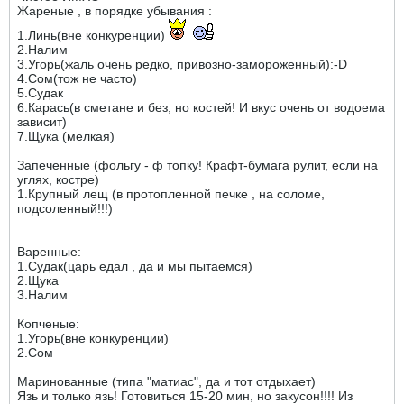
Жареные , в порядке убывания :
1.Линь(вне конкуренции)
2.Налим
3.Угорь(жаль очень редко, привозно-замороженный):-D
4.Сом(тож не часто)
5.Судак
6.Карась(в сметане и без, но костей! И вкус очень от водоема
зависит)
7.Щука (мелкая)
Запеченные (фольгу - ф топку! Крафт-бумага рулит, если на
углях, костре)
1.Крупный лещ (в протопленной печке , на соломе,
подсоленный!!!)
Варенные:
1.Судак(царь едал , да и мы пытаемся)
2.Щука
3.Налим
Копченые:
1.Угорь(вне конкуренции)
2.Сом
Маринованные (типа "матиас", да и тот отдыхает)
Язь и только язь! Готовиться 15-20 мин, но закусон!!!! Из