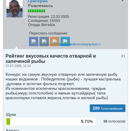
Григорий
Развлекаюсь
Регистрация:
12.03.2005
Сообщения:
15493
Откуда:
Витебск
Переслать сообщение:
Рейтинг вкусовых качеств отварной и
#1
запеченой рыбы
15.07.2008, 11:13
Конкурс на самую вкусную отварную или запеченую рыбу
наших водоемов . Победителю (рыбе) - лучшая кастрюлька
,духовка и золотая фольга:mrgreen:
Из номинантов исключены краснокнижники, чуждые
рыбы(амур,толстолобик) и явные аутсайдеры( типа
красноперки,голавля,жереха,плотвы и мелкой рыбы)
280
Голосовавшие
Щука
5.71%
16
голоса(ов)
Карась