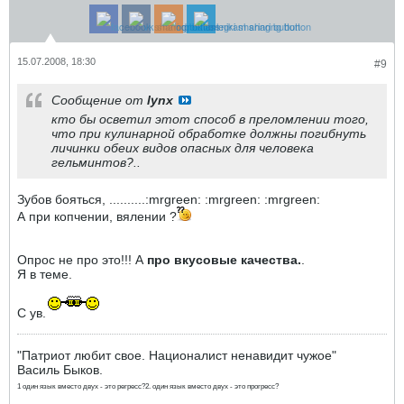
15.07.2008, 18:30
#9
Сообщение от
lynx
кто бы осветил этот способ в преломлении того,
что при кулинарной обработке должны погибнуть
личинки обеих видов опасных для человека
гельминтов?..
Зубов бояться, ..........:mrgreen: :mrgreen: :mrgreen:
А при копчении, вялении ?
Опрос не про это!!! А
про вкусовые качества.
.
Я в теме.
С ув.
"Патриот любит свое. Националист ненавидит чужое"
Василь Быков.
1 один язык вместо двух - это регресс?2. один язык вместо двух - это прогресс?