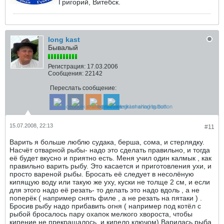
Григорий, Витебск.
long kast
Бывалый
Регистрация:
17.03.2006
Сообщения:
22142
Переслать сообщение:
15.07.2008, 22:13
#11
Варить я больше люблю судака, берша, сома, и стерлядку.
Насчёт отварной рыбы- надо это сделать правильно, и тогда
её будет вкусно и приятно есть. Меня учил один калмык , как
правильно варить рыбу. Это касается и приготовления ухи, и
просто вареной рыбы. Бросать её следует в несолёную
кипящую воду или такую же уху, куски не толще 2 см, и если
для этого надо её резать- то делать это надо вдоль , а не
поперёк ( например снять филе , а не резать на пятаки ) .
Бросив рыбу надо прибавить огня ( например под котёл с
рыбой бросалось пару охапок мелкого хвороста, чтобы
кипение не прекращалось, и кипело ключом).Варилась рыба