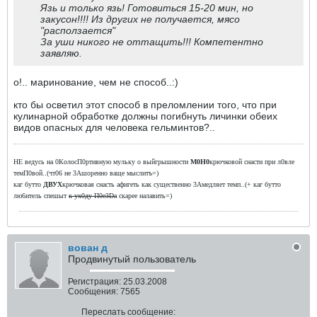
Язь и только язь! Готовиться 15-20 мин, но
закусон!!!! Из других не получается, мясо
"расползается"
За уши никого не оттащить!!! Компетентно
заявляю.
о!.. маринование, чем не способ..:)
кто бы осветил этот способ в преломлении того, что при
кулинарной обработке должны погибнуть личинки обеих
видов опасных для человека гельминтов?..
НЕ ведусь на 0КолосП0ртивную мульку о выйгрышности
М0Н0
крючковой снасти при л0вле
темП0вой..(чт06 не 3Ашоренно ваще мыслитъ=)
каг бутто
ДВУХ
крючковая снасть афигеть как существенно 3Амедляет темп..(+ каг бутто
лю6итель спешыт
к ух0ду П0е3Dа
скарее налавить=)
вован д
Продвинутый пользователь
Регистрация:
25.03.2008
Сообщения:
7565
Переслать сообщение: