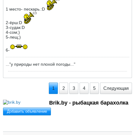
1 место- пескарь.:D
2-ёрш:D
3-судак:D
4-сом;)
5-лещ;)
6-
..."у природы нет плохой погоды..."
1
2
3
4
5
Следующая
Brik.by - рыбацкая барахолка
Добавить объявление