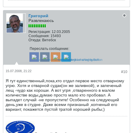
Григорий
Развлекаюсь
Регистрация:
12.03.2005
Сообщения:
15493
Откуда:
Витебск
Переслать сообщение:
15.07.2008, 21:22
#10
Я тут единственный,пока,кто отдал первое место отварному
угрю. Хотя и отварной судак(он же заливной), и запеченый
лещ -чудо как хороши. А вот угря ,отваренного в малом
количестве воды,думаю просто мало кто пробовал. А
выпадет случай -не пропустите! Особенно на следующий
день,уже в студне. Даже всеми признаный ,копченый его
вариант, покажется пустой тратой хорошей рыбы;)