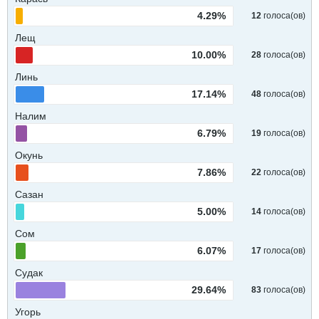
4.29%
12
голоса(ов)
Лещ
10.00%
28
голоса(ов)
Линь
17.14%
48
голоса(ов)
Налим
6.79%
19
голоса(ов)
Окунь
7.86%
22
голоса(ов)
Сазан
5.00%
14
голоса(ов)
Сом
6.07%
17
голоса(ов)
Судак
29.64%
83
голоса(ов)
Угорь