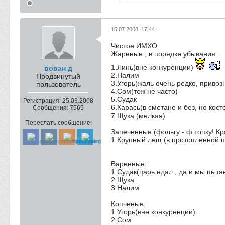
15.07.2008, 17:44
Чистое ИМХО
Жареные , в порядке убывания :
1.Линь(вне конкуренции)
вован д
2.Налим
Продвинутый
3.Угорь(жаль очень редко, приво
пользователь
4.Сом(тож не часто)
5.Судак
Регистрация:
25.03.2008
6.Карась(в сметане и без, но кост
Сообщения:
7565
7.Щука (мелкая)
Переслать сообщение:
Запеченные (фольгу - ф топку! Кра
1.Крупный лещ (в протопленной пе
Варенные:
1.Судак(царь едал , да и мы пыта
2.Щука
3.Налим
Копченые:
1.Угорь(вне конкуренции)
2.Сом