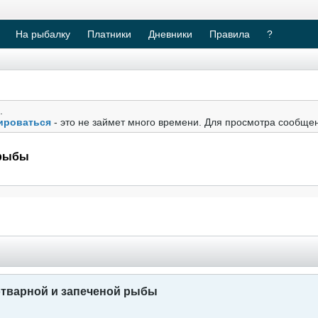
На рыбалку
Платники
Дневники
Правила
?
.
ироваться
- это не займет много времени. Для просмотра сообще
 рыбы
отварной и запеченой рыбы