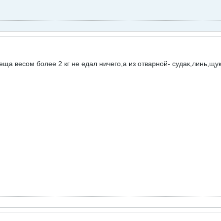
ща весом более 2 кг не едал ничего,а из отварной- судак,линь,щук