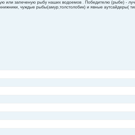
ую или запеченую рыбу наших водоемов . Победителю (рыбе) - луч
нижники, чуждые рыбы(амур,толстолобик) и явные аутсайдеры( ти