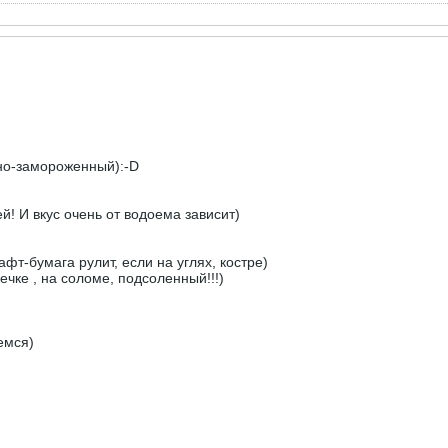
зно-замороженный):-D
ей! И вкус очень от водоема зависит)
фт-бумага рулит, если на углях, костре)
чке , на соломе, подсоленный!!!)
емся)