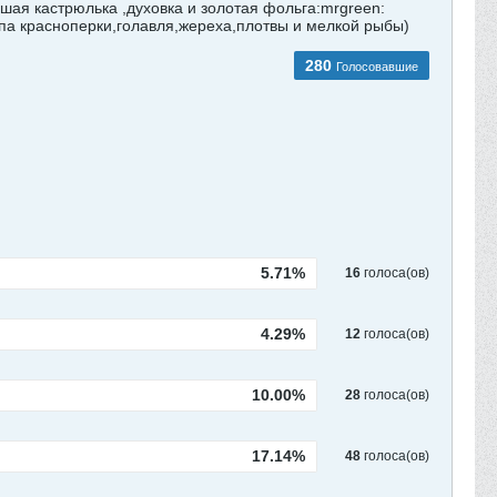
шая кастрюлька ,духовка и золотая фольга:mrgreen:
па красноперки,голавля,жереха,плотвы и мелкой рыбы)
280
Голосовавшие
5.71%
16
голоса(ов)
4.29%
12
голоса(ов)
10.00%
28
голоса(ов)
17.14%
48
голоса(ов)