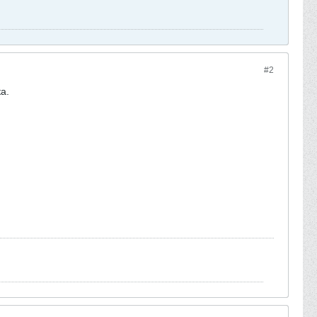
#2
а.