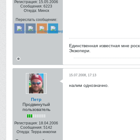
Регистрация:
15.05.2006
Сообщения:
6223
Откуда:
Минск
Переслать сообщение:
Единственная известная мне роск
Экзюпери.
15.07.2008, 17:13
налим однозначно.
Петр
Продвинутый
пользователь
Регистрация:
18.04.2006
Сообщения:
5142
Откуда:
Терра инкогни