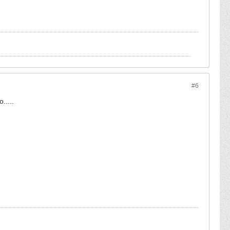
#6
....