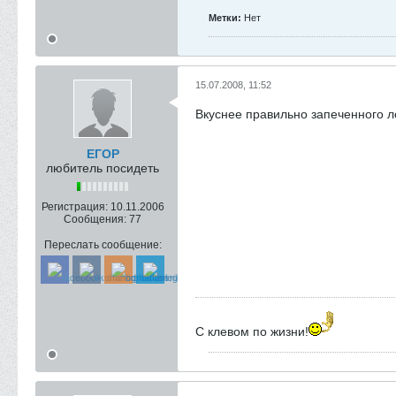
Метки:
Нет
15.07.2008, 11:52
Вкуснее правильно запеченного ле
ЕГОР
любитель посидеть
Регистрация:
10.11.2006
Сообщения:
77
Переслать сообщение:
С клевом по жизни!