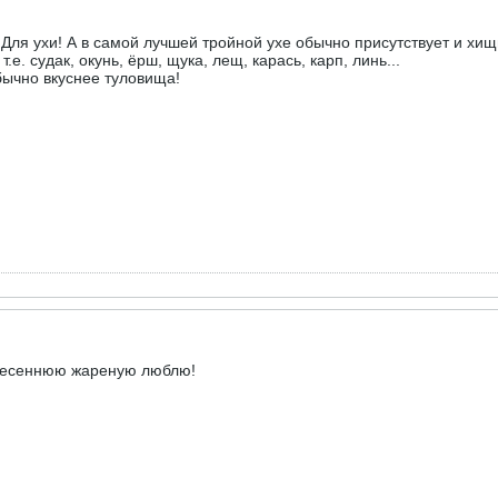
Для ухи! А в самой лучшей тройной ухе обычно присутствует и хищ
т.е. судак, окунь, ёрш, щука, лещ, карась, карп, линь...
бычно вкуснее туловища!
у весеннюю жареную люблю!