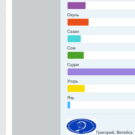
Окунь
Сазан
Сом
Судак
Угорь
Язь
Григорий, Витебск.