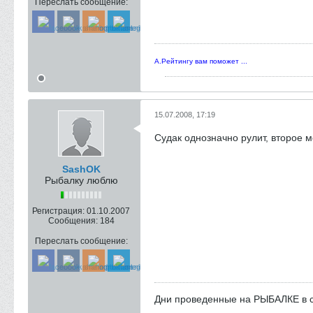
Переслать сообщение:
А.Рейтингу вам поможет ...
15.07.2008, 17:19
Судак однозначно рулит, второе ме
SashOK
Рыбалку люблю
Регистрация:
01.10.2007
Сообщения:
184
Переслать сообщение:
Дни проведенные на РЫБАЛКЕ в с