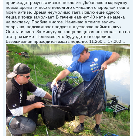
происходят результативные поклевки. Добавляю в кормушку
новый аромат и после недолгого ожидания очередной лещ в
моем активе. Время неумолимо тает. Ловлю еще одного
леща и точка замолкает. В течении минут 40 нет ни намека
на поклевку. Пробую многое. Начинаю в темпе валить
опарыша, подскакивает подуст и я успеваю поймать двух.
Опять тишина. За минуту до конца лещовая поклевка… но на
этот раз мимо. Понимаю, что буду где-то в середине…
Взвешивания приходится ждать недолго. 11,260… 17,260…