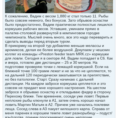
К сожалению, Вадим с весом 1,880 кг стал только 11. Рыбы
было совсем немного, без бонусов. Зато обрывов оснастки
было предостаточно, Вадим практически полностью лишился
кормушек рабочих весов. Уставшие, ужинаем прямо в
палатке-столовой развернутой в кемпинговом городке
чемпионата. Мыслей очень много, все это надо переварить и
сделать выводы перед вторым туром.
В прикормку на второй тур добавляю меньше мелассы и
аромиксов, делая ее более воздушной. Докупаем у чешских
коллег из команды «Preston feeder team MRK.cz» кормушки
для ловли. Сегодня я в секторе А4, Вадим попадает в С6. Как
и вчера, готовлю две дистанции – 25 и 30 метров. На
подготовке проверяю точки с лежащей кормушкой. Если на
ближней точке 100 грамм лежат и не за что не цепляются, то
на дальней 120 периодически закатывается за препятствие,
но без патологии. Старт. Сразу начинаю с дальней
дистанции. На каждом забросе кормушка цепляется и это
совсем не придает мне хорошего настроения. На шестом
забросе я обрываю оснастку и откладываю фидер в сторону.
Перехожу ближе. Тем временем, соседи уже ловят. Первые
неплохие рыбы клюнули в А1, затем очень хорошо начал
ловить Мартин Матьяк в А2. Причем уже начались поклевки
леща. Сосед слева в А3 пакует килошного карпа. Справа от
меня паренек в хорошем темпе ловит разнорыбицу – подуст/
язь/плотва, причем проскакивают очень неплохие