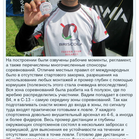
На построении были озвучены рабочие моменты, регламент,
а также перечислены многочисленные спонсоры
соревнований. Отличие местных правил от международных
было в отсутствии стартового закорма, разрешения на
использование любых монтажей и промер глубин с помощью
кормушек (полезность этого стала очевидна впоследствии).
Вся зона соревнований была разбита на 6 полузон, где по
жребию распределились участники. Вадим попадает в сектор
В4, я в С-13 – самую середину зоны соревнований. Так как
подготавливать снасти можно до входа в зоны, по сигналу
туда входят практически готовыми к ловле. У каждого
спортсмена довольно внушительный арсенал из 4-6, а иногда
и более фидеров. Весь промер дистанции и глубины
окружающих спортсменов состоял в нескольких забросах с
кормушкой, для выяснения ее устойчивости на течении и
отсутствии зацепов в точке ловли. Готовлю две дистанции –