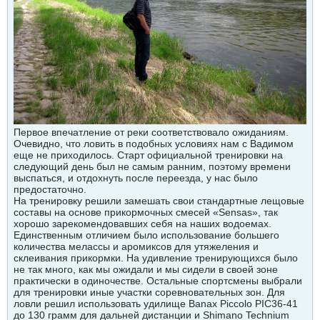
Первое впечатление от реки соответствовало ожиданиям.
Очевидно, что ловить в подобных условиях нам с Вадимом
еще не приходилось. Старт официальной тренировки на
следующий день был не самым ранним, поэтому времени
выспаться, и отдохнуть после переезда, у нас было
предостаточно.
На тренировку решили замешать свои стандартные лещовые
составы на основе прикормочных смесей «Sensas», так
хорошо зарекомендовавших себя на наших водоемах.
Единственным отличием было использование большего
количества мелассы и аромиксов для утяжеления и
склеивания прикормки. На удивление тренирующихся было
не так много, как мы ожидали и мы сидели в своей зоне
практически в одиночестве. Остальные спортсмены выбрали
для тренировки иные участки соревновательных зон. Для
ловли решил использовать удилище Banax Piccolo PIC36-41
до 130 грамм для дальней дистанции и Shimano Technium