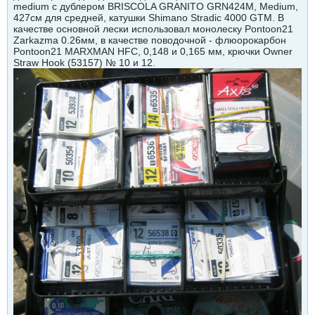
medium c дублером BRISCOLA GRANITO GRN424M, Medium,
427см для средней, катушки Shimano Stradic 4000 GTM. В
качестве основной лески использовал монолеску Pontoon21
Zarkazma 0.26мм, в качестве поводочной - флюорокарбон
Pontoon21 MARXMAN HFC, 0,148 и 0,165 мм, крючки Owner
Straw Hook (53157) № 10 и 12.