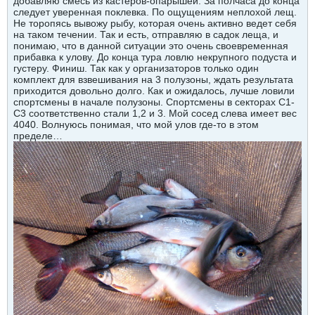
добавляю смесь из кастеров-опарышей. За полчаса до конца
следует уверенная поклевка. По ощущениям неплохой лещ.
Не торопясь вывожу рыбу, которая очень активно ведет себя
на таком течении. Так и есть, отправляю в садок леща, и
понимаю, что в данной ситуации это очень своевременная
прибавка к улову. До конца тура ловлю некрупного подуста и
густеру. Финиш. Так как у организаторов только один
комплект для взвешивания на 3 полузоны, ждать результата
приходится довольно долго. Как и ожидалось, лучше ловили
спортсмены в начале полузоны. Спортсмены в секторах С1-
С3 соответственно стали 1,2 и 3. Мой сосед слева имеет вес
4040. Волнуюсь понимая, что мой улов где-то в этом
пределе…