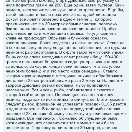
25 и 30 метров. Наконец, старт. Довольно быстро ухожу от
нуля подустом грамм на 200. Еще один, затем густера. Как и
ожидал, клев значительно хуже, чем на тренировке. Еще бы,
такой прессинг и ловля практически на одной дистанции.
Вокруг все ловят примерно в одном темпе … которого
практически нет. На 30 метрах обрыв оснастки, перехожу
ближе, параллельно восстанавливая дистанцию. Пробую
различные дипы и комбинации наживки. Но улучшения в
клеве не происходит. Обрываю и ближнюю оснастку,
восстанавливаю. Ловля ведется ни шатко не валко. Левее на
5 секторов вижу поимку леща, но по наблюдению это одна из
немногих рыб спортсмена. В округе такой темп ловли у всех.
Лишь сосед слева методично ловит разнорыбицу 150-400
грамм с неплохими бонусами в виде густеры, язя и подуста
за полкило. За час до конца ловли понимаю, что вес улова
немногим более 2 кг и это место ниже середины. Ставлю
закормочную кормушку и методично начинаю обрабатывать
дистанцию 25 метров забросами раз в 2 минуты. На шестом
забросе довольно резкая поклевка. Рыбу приподнять
невозможно. Вот и усач, рыба, победителем в схватке с
которой выйти непросто. Перемещаю взгляд на клипсу -
резинку, надо как-то исхитриться и скинуть её. В этот момент
следует рывок, фрикцион не успевает и поводок 0,165 рвется
в одно мгновенье. В надежде на подход этой рыбы ставлю
поводок 0,22, вешаю объемную наживку и увеличиваю время
ожидания. Все напрасно… Сожалею об упущенной рыбе,
хотя очевидно, что справиться в тот момент с ней было
невозможно. Перехожу на дистанцию 30 метров, активно