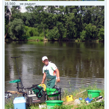
16,560… не радует…