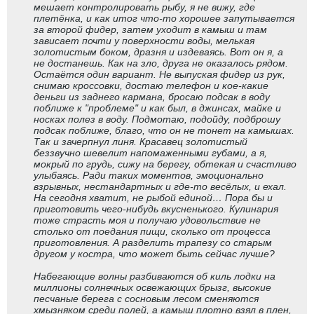
мешает контролировать рыбу, я не вижу, где
плетёнка, и как итог что-то хорошее запутывается
за второй фидер, затем уходит в камыш и там
зависает почти у поверхности воды, мелькая
золотистым боком, дразня и издеваясь. Вот он я, а
не достанешь. Как на зло, друга не оказалось рядом.
Остаётся один вариант. Не выпуская фидер из рук,
снимаю кроссовки, достаю телефон и кое-какие
деньги из заднего кармана, бросаю подсак в воду
поближе к "проблеме" и как был, в джинсах, майке и
носках полез в воду. Подмотаю, подойду, подброшу
подсак поближе, благо, что он не тонет на камышах.
Так и зачерпнул линя. Красавец золотистый
беззвучно шевелит напомаженными губами, а я,
мокрый по грудь, сижу на берегу, обтекая и счастливо
улыбаясь. Ради таких моментов, эмоционально
взрывных, нестандартных и где-то весёлых, и ехал.
На сегодня хватит, не рыбой единой… Пора бы и
приготовить чего-нибудь вкусненького. Кулинария
тоже страсть моя и получаю удовольствие не
столько от поедания пищи, сколько от процесса
приготовления. А разделить трапезу со старым
другом у костра, что может быть сейчас лучше?
Набегающие волны разбиваются об киль лодки на
миллионы солнечных освежающих брызг, высокие
песчаные берега с сосновым лесом сменяются
хмызняком среди полей, а камыш плотно взял в плен,