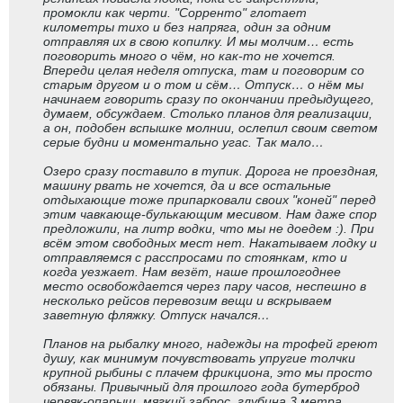
промокли как черти. "Сорренто" глотает
километры тихо и без напряга, один за одним
отправляя их в свою копилку. И мы молчим… есть
поговорить много о чём, но как-то не хочется.
Впереди целая неделя отпуска, там и поговорим со
старым другом и о том и сём… Отпуск… о нём мы
начинаем говорить сразу по окончании предыдущего,
думаем, обсуждаем. Столько планов для реализации,
а он, подобен вспышке молнии, ослепил своим светом
серые будни и моментально угас. Так мало…
Озеро сразу поставило в тупик. Дорога не проездная,
машину рвать не хочется, да и все остальные
отдыхающие тоже припарковали своих "коней" перед
этим чавкающе-булькающим месивом. Нам даже спор
предложили, на литр водки, что мы не доедем :). При
всём этом свободных мест нет. Накатываем лодку и
отправляемся с расспросами по стоянкам, кто и
когда уезжает. Нам везёт, наше прошлогоднее
место освобождается через пару часов, неспешно в
несколько рейсов перевозим вещи и вскрываем
заветную фляжку. Отпуск начался…
Планов на рыбалку много, надежды на трофей греют
душу, как минимум почувствовать упругие толчки
крупной рыбины с плачем фрикциона, это мы просто
обязаны. Привычный для прошлого года бутерброд
червяк-опарыш, мягкий заброс, глубина 3 метра.