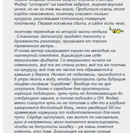
Фидер "истерит" на каждом забросе, жирная вкусная
уклея, но не за тем мы ехали. Пробиться сквозь этот
кордон невозможно, поэтому спасает только
кукуруза, расклёвывая потихоньку товарную
плотвичку. Первая оскомина сбита, в садке есть чего,
поэтому переходим ко второй части отдыха
. Стаканчик Jameson(а) придаёт теплоту и
душевность разговору, прикрывая от такого
тревожного ветра…
И снова ветер наигрывает какую-то мелодию на
натянутой плетёнке, дирижируя сам себе
вершинками фидеров. Со вчерашнего ничего не
изменилось, всё та же стена уклеи, всё та же плотва
на кукурузу, всё так же часто она обрывается в
камыше у берега. Ничего не поделаешь, приходится в
6 утра лезть в воду, чтобы проторить путь будущим
лещёво-линёвым "кораблям". Вообще-то не зря
искупался, ближе к середине дня проклюнулись
хорошие подлещики, чуть-чуть не дотягивающие до
следующего звания, а потом подошёл и ОН. Фидер
мягко согнулся чуть ли не пополам и где-то в глубине
заворочался достойный боец, легко уводящий 50-ти
граммовую кормушку от подготовленного для него
пути. Сердце застучало, как молот по наковальне,
руки в напряжении, мозг пытается анализировать,
чтобы не допустить ошибку – уж очень хочется
глянуть, кто там. Бликующее на волне солнце