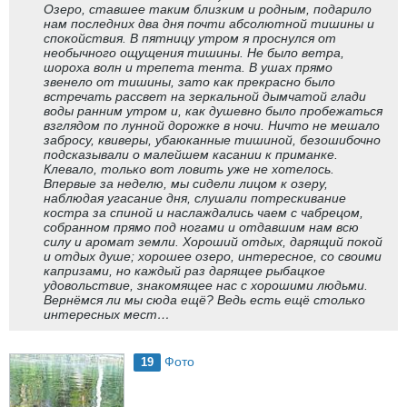
Озеро, ставшее таким близким и родным, подарило
нам последних два дня почти абсолютной тишины и
спокойствия. В пятницу утром я проснулся от
необычного ощущения тишины. Не было ветра,
шороха волн и трепета тента. В ушах прямо
звенело от тишины, зато как прекрасно было
встречать рассвет на зеркальной дымчатой глади
воды ранним утром и, как душевно было пробежаться
взглядом по лунной дорожке в ночи. Ничто не мешало
забросу, квиверы, убаюканные тишиной, безошибочно
подсказывали о малейшем касании к приманке.
Клевало, только вот ловить уже не хотелось.
Впервые за неделю, мы сидели лицом к озеру,
наблюдая угасание дня, слушали потрескивание
костра за спиной и наслаждались чаем с чабрецом,
собранном прямо под ногами и отдавшим нам всю
силу и аромат земли. Хороший отдых, дарящий покой
и отдых душе; хорошее озеро, интересное, со своими
капризами, но каждый раз дарящее рыбацкое
удовольствие, знакомящее нас с хорошими людьми.
Вернёмся ли мы сюда ещё? Ведь есть ещё столько
интересных мест…
Фото
19