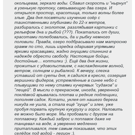
окольцевав, зеркало воды. Сбавил скорость и "нырнул"
в узенькую протоку, связывающую два озера. И
открылся простор, красотища, только волны более
злые. Два дня посвятили изучению озёр с
таинственными глубинами до 22-х метров,
разбирались с эхолотом, разглядывая картинки с
рельефом дна и рыбой (???). Покатались от души,
красотами полюбовались, да и рыбку немного
половили. Правда, озеро подбрасывало нам матросню
грамм по сто, лишь изредка одаривая упрямыми
яркими красавцами, жадно гнущими спиннинг в
надежде обрести свободу. Настоящие бойцы,
достойные… коптилки :). Ещё два дня жизни,
прожитых с удовольствием, с наслаждением волной,
ветром, солнцем и рыбалкой. К вечеру, слегка
уставший от суеты дня, я садился в кресло, созерцая
вершинки фидеров, устремлённые в синее небо с
плывущими по нему стаями кучерявых "судаков" и
"лещей". В мысли о прекрасном, иногда, уверенной
поклёвкой врывалась плотва и редкие подлещики,
пополняя садок. Кстати, уклея от нашего берега
никуда не ушла, а стала ещё "гуще" и злее, уже
пробуя порвать крупную кукурузу и горох. Наловить
ее можно было море. Мы пробовали с другом на
поплавочку. Каждый заброс и поплавок даже не
танцевал на воде, а уверенно медленно
притапливался, тем самым показывая, что этих
селёдок под водой - легион :).