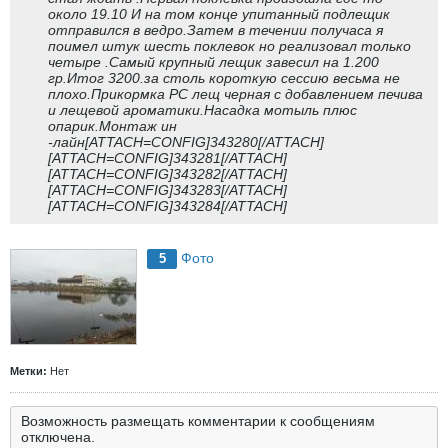
около 19.10 И на том конце упитанный подлещик
отправился в ведро.Затем в течении получаса я
поимел штук шесть поклевок но реализовал только
четыре .Самый крупный лещик завесил на 1.200
гр.Итог 3200.за столь короткую сессию весьма не
плохо.Прикормка РС лещ черная с добавлением печива
и лещевой ароматики.Насадка мотыль плюс
опарик.Монтаж ин
-лайн[ATTACH=CONFIG]343280[/ATTACH]
[ATTACH=CONFIG]343281[/ATTACH]
[ATTACH=CONFIG]343282[/ATTACH]
[ATTACH=CONFIG]343283[/ATTACH]
[ATTACH=CONFIG]343284[/ATTACH]
Фото
5
Метки:
Нет
Возможность размещать комментарии к сообщениям
отключена.