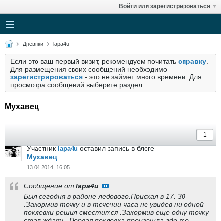
Войти или зарегистрироваться
Дневнки
lapa4u
Если это ваш первый визит, рекомендуем почитать
справку
.
Для размещения своих сообщений необходимо
зарегистрироваться
- это не займет много времени. Для
просмотра сообщений выберите раздел.
Мухавец
Участник
оставил запись в блоге
lapa4u
Мухавец
13.04.2014, 16:05
Сообщение от
lapa4u
Был сегодня в районе ледового.Приехал в 17. 30
.Закормив точку и в течении часа не увидев ни одной
поклевки решил сместится .Закормив еще одну точку
стал ждать .Первая поклевка произошла где то