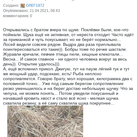
Создано:
ОЛЕГ1972
Опубликовано: 21.04.2021, 08:43
комментариев: 0
Открывались с братом вчера по щуке. Поклёвки были, кое-что
поймали. Щука ещё не активная, от нереста отходит. Часто идёт
за приманкой и чуть покусывает, но не берёт нормально...
Лосей видели совсем рядом. Выдра два раза приплывала
поинтересоваться кто такие)). Бобры тоже по речке шастали.
Журавли кричали, певчие птицы пели, хищные клекотали...
Весна... И самое главное - ни одного человека вокруг за весь
день)). Открытие удалось))).
А, ещё вспомнил прикол. Джигую, тут на паузе лёгкий тук и тут
же мощный удар, подсекаю, есть! Рыба неплохо
сопротивляется. Говорю брату, мол хорошая, килограмма два с
половиной точно... Уже под самым берегом сопротивление
резко уменьшилось и на берег достаю небольшую щучку. Что за
чепуха, не можем понять... Потом увидели покусанный и
начавший кровить хвост и стало всё ясно - мелкая щучка
схватила резину, а её саму схватила щука покрупнее...