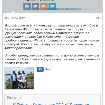
Переслать сообщение:
23.07.2009, 11:50
#30
Информация от И.К.Чинякова по предстоящему в октябре в
Казахстане ЧМ по ловле рыбы спиннингом с лодок:
"До кучи посылаю более свежий материал-отчет об
инспекционной поездке в Казахстан-на место
предполагаемого ЧМ по спиннингу с лодок (вторая неделя
октября). Хорошо бы Беларусские спиннингисты этим
заинтересовались."
От себя замечу, что эти спиннингисты должны иметь что-то в
районе 3800 евро на команду из двух человек, как я понял из
релиза казахов.
Фото
15
Вложения
Поездка в Казахстан.doc
(37.0 Кб, Просмотров: