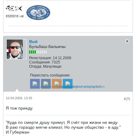
Вий
Бульбаш-балыкчы
Регистрация:
14.11.2006
Сообщения:
7325
Откуда:
Мачулищи
Переслать сообщение:
10.04.2009, 13:35
#25
Я тож приеду.
"Куда по смерти душу примут, Я счёт при жизни не веду.
В раю гораздо мягче климат, Но лучше общество - в аду."
И.Губерман