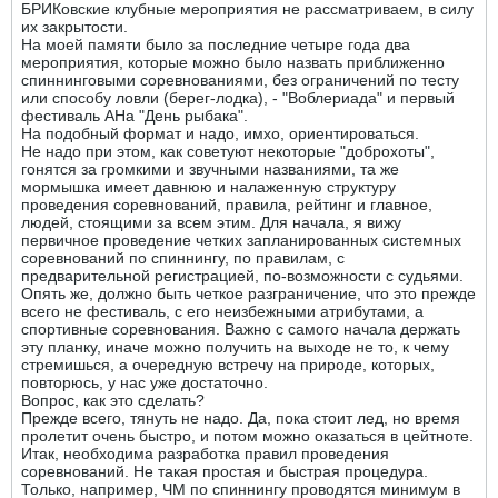
БРИКовские клубные мероприятия не рассматриваем, в силу
их закрытости.
На моей памяти было за последние четыре года два
мероприятия, которые можно было назвать приближенно
спиннинговыми соревнованиями, без ограничений по тесту
или способу ловли (берег-лодка), - "Воблериада" и первый
фестиваль АНа "День рыбака".
На подобный формат и надо, имхо, ориентироваться.
Не надо при этом, как советуют некоторые "доброхоты",
гонятся за громкими и звучными названиями, та же
мормышка имеет давнюю и налаженную структуру
проведения соревнований, правила, рейтинг и главное,
людей, стоящими за всем этим. Для начала, я вижу
первичное проведение четких запланированных системных
соревнований по спиннингу, по правилам, с
предварительной регистрацией, по-возможности с судьями.
Опять же, должно быть четкое разграничение, что это прежде
всего не фестиваль, с его неизбежными атрибутами, а
спортивные соревнования. Важно с самого начала держать
эту планку, иначе можно получить на выходе не то, к чему
стремишься, а очередную встречу на природе, которых,
повторюсь, у нас уже достаточно.
Вопрос, как это сделать?
Прежде всего, тянуть не надо. Да, пока стоит лед, но время
пролетит очень быстро, и потом можно оказаться в цейтноте.
Итак, необходима разработка правил проведения
соревнований. Не такая простая и быстрая процедура.
Только, например, ЧМ по спиннингу проводятся минимум в