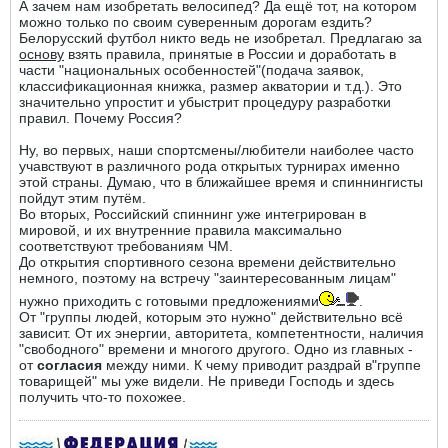
А зачем нам изобретать велосипед? Да ещё тот, на котором
можно только по своим суверенным дорогам ездить?
Белорусский футбол никто ведь не изобретал. Предлагаю за
основу
взять правила, принятые в России и доработать в
части "национальных особенностей"(подача заявок,
классификационная книжка, размер акватории и т.д.). Это
значительно упростит и убыстрит процедуру разработки
правил. Почему Россия?
Ну, во первых, наши спортсмены/любители наиболее часто
учавствуют в различного рода открытых турнирах именно
этой страны. Думаю, что в ближайшее время и спиннингисты
пойдут этим путём.
Во вторых, Российский спиннинг уже интегрирован в
мировой, и их внутренние правила максимально
соответствуют требованиям ЧМ.
До открытия спортивного сезона времени действительно
немного, поэтому на встречу "заинтересованным лицам"
нужно приходить с готовыми предложениями
.
От "группы людей, которым это нужно" действительно всё
зависит. От их энергии, авторитета, компетентности, наличия
"свободного" времени и многого другого. Одно из главных -
от
согласия
между ними. К чему приводит раздрай в"группе
товарищей" мы уже видели. Не приведи Господь и здесь
получить что-то похожее.