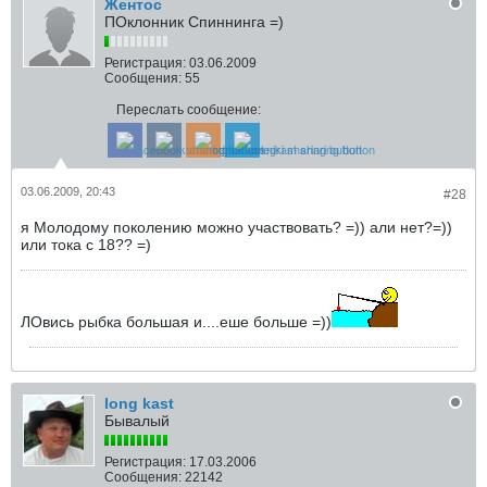
Жентос
ПОклонник Спиннинга =)
Регистрация:
03.06.2009
Сообщения:
55
Переслать сообщение:
03.06.2009, 20:43
#28
я Молодому поколению можно участвовать? =)) али нет?=))
или тока с 18?? =)
ЛОвись рыбка большая и....еше больше =))
long kast
Бывалый
Регистрация:
17.03.2006
Сообщения:
22142