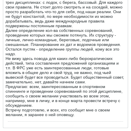
трех дисциплинах: с лодок, с берега, бассовый. Для каждого
свои правила. Не стоит долго смотреть и на соседей, можно
просто разработать что-то для себя, под наши реалии. Они
не будут константой, по мере необходимости их можно
дорабатывать, ведь даже международные правила
подвержены постоянным правкам.
Далее определение кол-ва собственных соревнований,
проведение которых мы сможем потянуть. Их структуру -
личные, лично-командные, береговые, лодочные или
смешанные. Планирование их дат и водоемов проведения.
Остался пустяк - определение группы людей, кому все это
надо.
Не вижу здесь повода для каких-либо бюрократических
действий, типа составления предложений организациям и
т.п. В ФРС уже есть заинтересованные люди, готовые
вложить в общее дело и свой труд, не важно, под чьей
вывеской будет все проводиться. Будет общественный совет,
замечательно, нет, давайте начнем сами.
Предлагаю: всем, заинтересованным в спортивном
спиннинге и проведении соревнований по этой дисциплине,
сообщить о своем желании участвовать во всем этом,
например, мне в личку, и в конце марта провести встречу с
обсуждением.
Встречу подготовлю, и всех, кто сообщит мне о своем
желании, я заранее о ней оповещу.