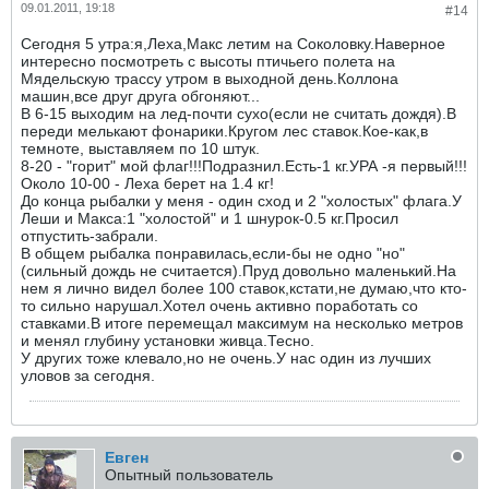
09.01.2011, 19:18
#14
Сегодня 5 утра:я,Леха,Макс летим на Соколовку.Наверное
интересно посмотреть с высоты птичьего полета на
Мядельскую трассу утром в выходной день.Коллона
машин,все друг друга обгоняют...
В 6-15 выходим на лед-почти сухо(если не считать дождя).В
переди мелькают фонарики.Кругом лес ставок.Кое-как,в
темноте, выставляем по 10 штук.
8-20 - "горит" мой флаг!!!Подразнил.Есть-1 кг.УРА -я первый!!!
Около 10-00 - Леха берет на 1.4 кг!
До конца рыбалки у меня - один сход и 2 "холостых" флага.У
Леши и Макса:1 "холостой" и 1 шнурок-0.5 кг.Просил
отпустить-забрали.
В общем рыбалка понравилась,если-бы не одно "но"
(сильный дождь не считается).Пруд довольно маленький.На
нем я лично видел более 100 ставок,кстати,не думаю,что кто-
то сильно нарушал.Хотел очень активно поработать со
ставками.В итоге перемещал максимум на несколько метров
и менял глубину установки живца.Тесно.
У других тоже клевало,но не очень.У нас один из лучших
уловов за сегодня.
Евген
Опытный пользователь