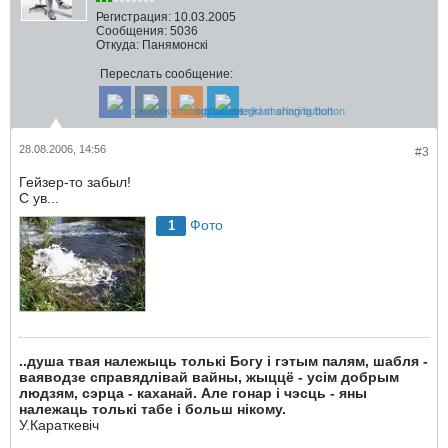
Регистрация:
10.03.2005
Сообщения:
5036
Откуда:
Панямонскі
Переслать сообщение:
28.08.2006, 14:56
#3
Гейзер-то забыл!
С ув...
Фото
1
..душа твая належыць толькі Богу і гэтым палям, шабля -
ваяводзе справядлівай вайны, жыццё - усім добрым
людзям, сэрца - каханай. Але гонар і чэсць - яны
належаць толькі табе і больш нікому.
У.Караткевiч