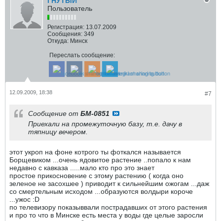
ГНУТЫЙ
Пользователь
Регистрация:
13.07.2009
Сообщения:
349
Откуда:
Минск
Переслать сообщение:
12.09.2009, 18:38
#7
Сообщение от
БМ-0851
Приехали на промежуточную базу, т.е. дачу в
тяпницу вечером.
этот укроп на фоне котрого ты фоткался называется
Борщевиком ...очень ядовитое растение ..попало к нам
недавно с кавказа .....мало кто про это знает
простое прикосновение с этому растению ( когда оно
зеленое не засохшее ) приводит к сильнейшим ожогам ...даж
со смертельным исходом ...образуются волдыри короче
...ужос :D
по телевизору показыввали пострадавших от этого растения
и про то что в Минске есть места у воды где целые заросли