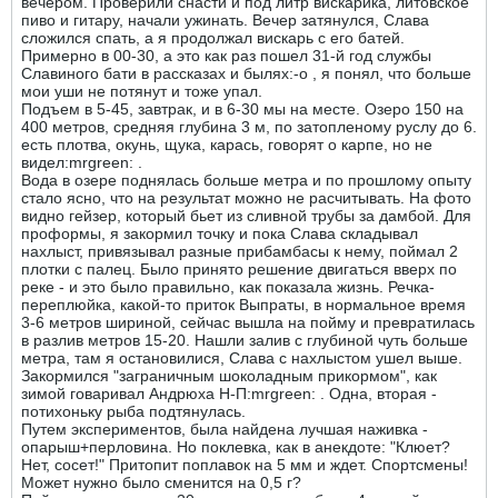
вечером. Проверили снасти и под литр вискарика, литовское
пиво и гитару, начали ужинать. Вечер затянулся, Слава
сложился спать, а я продолжал вискарь с его батей.
Примерно в 00-30, а это как раз пошел 31-й год службы
Славиного бати в рассказах и былях:-o , я понял, что больше
мои уши не потянут и тоже упал.
Подъем в 5-45, завтрак, и в 6-30 мы на месте. Озеро 150 на
400 метров, средняя глубина 3 м, по затопленому руслу до 6.
есть плотва, окунь, щука, карась, говорят о карпе, но не
видел:mrgreen: .
Вода в озере поднялась больше метра и по прошлому опыту
стало ясно, что на результат можно не расчитывать. На фото
видно гейзер, который бьет из сливной трубы за дамбой. Для
проформы, я закормил точку и пока Слава складывал
нахлыст, привязывал разные прибамбасы к нему, поймал 2
плотки с палец. Было принято решение двигаться вверх по
реке - и это было правильно, как показала жизнь. Речка-
переплюйка, какой-то приток Выпраты, в нормальное время
3-6 метров шириной, сейчас вышла на пойму и превратилась
в разлив метров 15-20. Нашли залив с глубиной чуть больше
метра, там я остановилися, Слава с нахлыстом ушел выше.
Закормился "заграничным шоколадным прикормом", как
зимой говаривал Андрюха Н-П:mrgreen: . Одна, вторая -
потихоньку рыба подтянулась.
Путем экспериментов, была найдена лучшая наживка -
опарыш+перловина. Но поклевка, как в анекдоте: "Клюет?
Нет, сосет!" Притопит поплавок на 5 мм и ждет. Спортсмены!
Может нужно было сменится на 0,5 г?