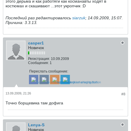
этого дерьма и как работяги как косманавты ходят в
костюмах и скашивают ...этот укропчик :D
Последний раз редактировалось
siarzuk
;
14.09.2009, 15:07
.
Причина:
3.3.13.
casper1
Новичок
Регистрация:
10.09.2009
Сообщения:
1
Переслать сообщение:
13.09.2009, 21:26
#8
Точно борщевика там дофига
Lenya-S
Новичок