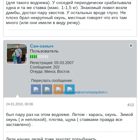
(для такого водоема). У соседей периодически срабатывала
одна и та же ставка (макс. 1-1,5 кг). Знакомый ловил возле
дамбы, достал пару хвостов. У остальных вроде глухо. Не
плохо брал некрупный окунь, местные говорят что его там
много (или они имели в виду речку).
Сан-саныч
Пользователь
Регистрация:
05.03.2007
Сообщения:
202
Откуда:
Минск, Восток
Переслать сообщение:
24.01.2010, 00:06
#10
был пару раз на этом водоеме. Летом - карась, окунь.. Зимой
окунь ( и неплохой), плотва, щука ( ставками правда все
заставлено)..
Дети наших детей тоже захотят порыбачить