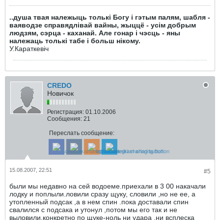
..душа твая належыць толькі Богу і гэтым палям, шабля -
ваяводзе справядлівай вайны, жыццё - усім добрым
людзям, сэрца - каханай. Але гонар і чэсць - яны
належаць толькі табе і больш нікому.
У.Караткевiч
CREDO
Новичок
Регистрация:
01.10.2006
Сообщения:
21
Переслать сообщение:
15.08.2007, 22:51
#5
были мы недавно на сей водоеме.приехали в 3 00 накачали
лодку и поплыли.ловили сразу щуку, словили ,но не ее, а
утопленный подсак ,а в нем спин .пока доставали спин
свалился с подсака и утонул ,потом мы его так и не
выловили.конкретно по щуке-ноль ни удара ,ни всплеска