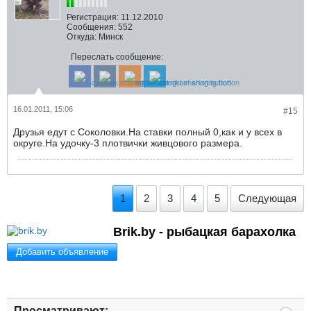
Регистрация:
11.12.2010
Сообщения:
552
Откуда:
Минск
Переслать сообщение:
16.01.2011, 15:06
#15
Друзья едут с Соколовки.На ставки полный 0,как и у всех в
округе.На удочку-3 плотвички живцового размера.
1
2
3
4
5
Следующая
Brik.by - рыбацкая барахолка
Добавить объявление
Просматривают: