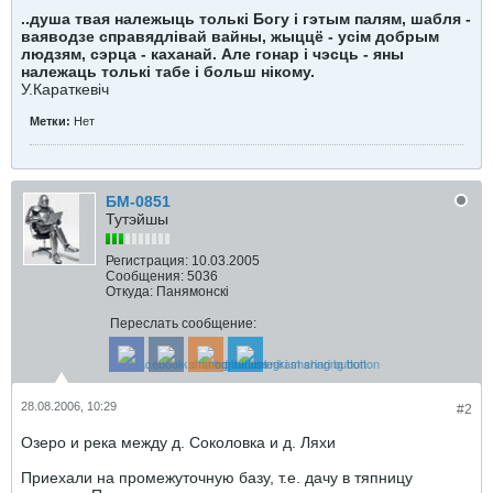
..душа твая належыць толькі Богу і гэтым палям, шабля -
ваяводзе справядлівай вайны, жыццё - усім добрым
людзям, сэрца - каханай. Але гонар і чэсць - яны
належаць толькі табе і больш нікому.
У.Караткевiч
Метки:
Нет
БМ-0851
Тутэйшы
Регистрация:
10.03.2005
Сообщения:
5036
Откуда:
Панямонскі
Переслать сообщение:
28.08.2006, 10:29
#2
Озеро и река между д. Соколовка и д. Ляхи
Приехали на промежуточную базу, т.е. дачу в тяпницу