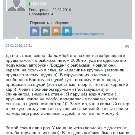
Регистрация:
23.01.2010
Сообщения:
4
Переслать сообщение:
23.01.2010, 22:51
#9
Да есть такое озеро. За дамбой его находятся заброшенные
пруды какого-то рыбхоза, летом 2008-го туда не однократно
подъезжал автобусик "Богдан" с рыбаками. Ловили они
карася, на сколько я слышал карасик не крупный (затопили
пруды по моему недавно). В окружающих водоемах,
особенно к Востоку со щукой туго, поэтому много народа
приезжает за щукой (хотя местные говорят, что есть хороший
карп). Ловят в основном кружками (поставушами) и
спиннингом, зимой на ставки. Я пару раз ездил летом с
друзьями, как-то не особо, попадалась мелочевка, хотя
слышал о щуках немного за 10. Заметил, что в сильный ветер
и плохую погоду клевало лучше, из-за сильной волны ловили
на жерлици расставленные с дамб, а их там по моему 4.
Зимой ездил один раз. У меня ни чего (ловил я не далеко от
столба торчащего из воды). В тот день рыбаков было не мало