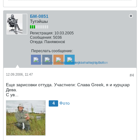
БМ-0851
Тутэйшы
Регистрация:
10.03.2005
Сообщения:
5036
Откуда:
Панямонскі
Переслать сообщение:
12.09.2006, 11:47
#4
Еще зарисовки оттуда. Участнеги: Слава Greek, я и курцхар
Дева.
С ув...
Фото
4