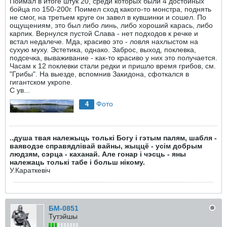
Поймал в итоге штук 20, среди которых были 4 достойных
бойца по 150-200г. Поимел сход какого-то монстра, поднять
не смог, на третьем круге он завел в кувшинки и сошел. По
ощущениям, это был либо линь, либо хороший карась, либо
карпик. Вернулся пустой Слава - нет подходов к речке и
встал недалече. Мда, красиво это - ловля нахлыстом на
сухую муху. Эстетика, однако. Заброс, выход, поклевка,
подсечка, вываживание - как-то красиво у них это получается.
Часам к 12 поклевки стали редки и пришло время грибов, см.
"Грибы". На выезде, вспомнив Закидона, сфоткался в
гигантском укропе.
С ув...
Фото
4
..душа твая належыць толькі Богу і гэтым палям, шабля -
ваяводзе справядлівай вайны, жыццё - усім добрым
людзям, сэрца - каханай. Але гонар і чэсць - яны
належаць толькі табе і больш нікому.
У.Караткевiч
БМ-0851
Тутэйшы