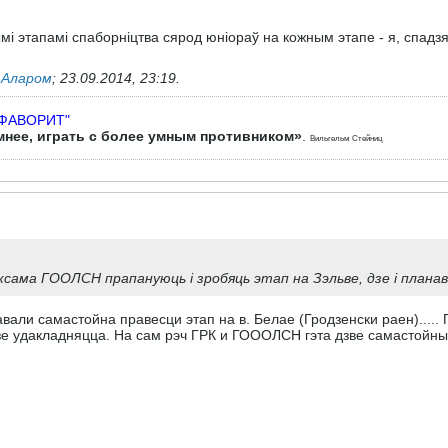
і этапамі спаборніцтва сярод юніораў на кожным этапе - я, спадз
ь
Аларом
;
23.09.2014, 23:19
.
"ФАВОРИТ"
мнее, играть с более умным противником»
.
Вильгельм Стейниц
аксама ГООЛСН прапануюць і зробяць этап на Зэльве, дзе і плана
и самастойна правесци этап на в. Белае (Гродзенски раен)..... ГР
зе удакладняцца. На сам рэч ГРК и ГОООЛСН гэта дзве самастойныя