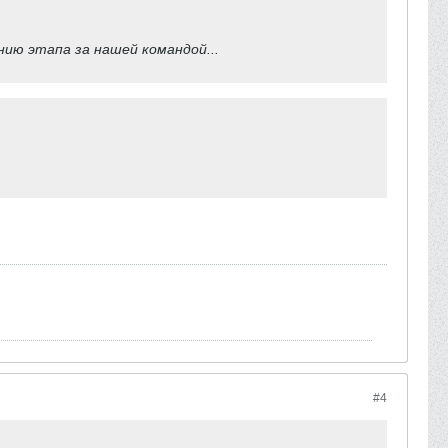
ению этапа за нашей командой...
#4