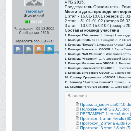
ЧРБ 2015.
Председатель Оргкомитета - Рома
Yaroslaw
Места и даты проведения соре
Жизнелюб
1 этап - 16.01-18.01 (резерв 23.0
2 этап - 31.01-01.02 (резерв 06.0
3 этап - 13.02-15.02.02 (резерв 2
Регистрация:
05.12.2005
Составы команд участниц
Сообщения:
2816
1. Команда 17-й регион:
1. Шевчук Александр 
2. Команда ГОООЛСН
1. Кишкурно А. 2.Юшкев
Переслать сообщение:
3. Команда "Dorado":
1.Андросов Алексей 2.Д
4. Команда Брестского ОБООР:
1.Ляхов Евге
5. Команда "SALMO-Юни"
1.Игнаткович Артем
6. Команда "Фаворит":
1. Андреевский Серге
7. Команда Могилевского ОБООР
: 1. Белиал
8. Команда Гомельского ОБООР
1. Егомосте
9. Команда Витебского ОБООР
1. Ефимов Яр
10. Команда Гродненского ОБООР
1.Николаен
11. Команда "Аматары фишинг"
1.тренер - Ти
12. Команда "TRAPER Belarus"
1. Щорс Юрий 
Вложения
Правила_мормыш&#10.do
Положение ЧРБ 2015.doc
РЕГЛАМЕНТ 1-го эт&.doc
Протокол 1 этап Ч&.xls
(6
Протокол_2 этапа &.xls
(5
Протокол_3 этап Ч&.xls
(5