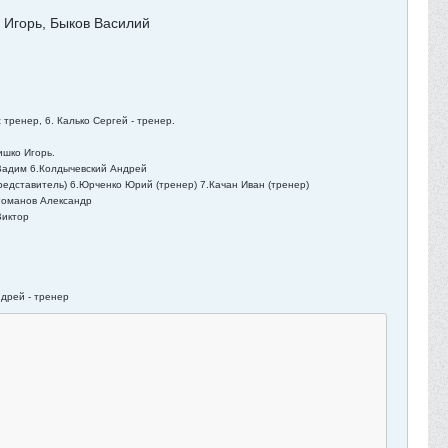
 Игорь, Быков Василий
тренер, 6. Калько Сергей - тренер.
ишко Игорь.
 Вадим 6.Колдычевский Андрей
редставитель) 6.Юрченко Юрий (тренер) 7.Качан Иван (тренер)
.Романов Александр
Виктор
дрей - тренер