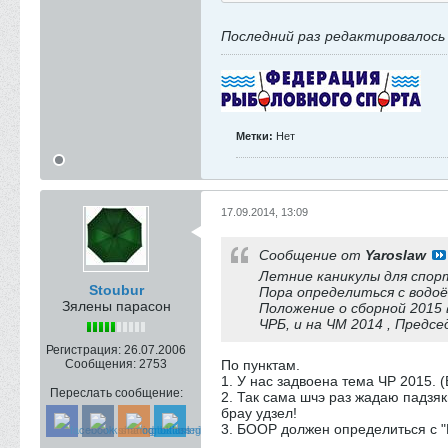
Последний раз редактировалос
Метки:
Нет
17.09.2014, 13:09
Сообщение от
Yaroslaw
Летние каникулы для спор
Stoubur
Пора определиться с водоём
Зялены парасон
Положение о сборной 2015
ЧРБ, и на ЧМ 2014 , Пред
Регистрация:
26.07.2006
Сообщения:
2753
По пунктам.
1. У нас задвоена тема ЧР 2015. 
Переслать сообщение:
2. Так сама шчэ раз жадаю падзяк
брау удзел!
3. БООР должен определиться с "К