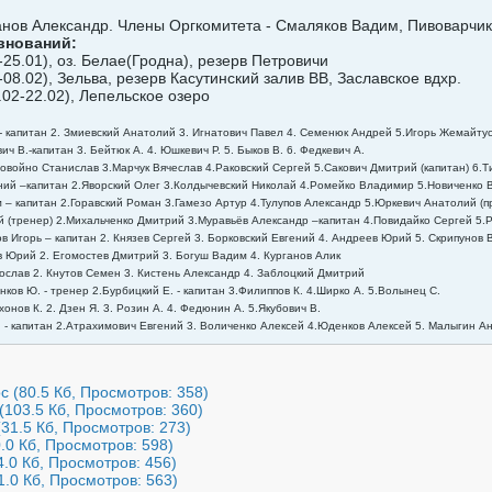
нов Александр. Члены Оргкомитета - Смаляков Вадим, Пивоварчик
внований:
1-25.01), оз. Белае(Гродна), резерв Петровичи
2-08.02), Зельва, резерв Касутинский залив ВВ, Заславское вдхр.
0.02-22.02), Лепельское озеро
- капитан 2. Змиевский Анатолий 3. Игнатович Павел 4. Семенюк Андрей 5.Игорь Жемайтус 
ич В.-капитан 3. Бейтюк А. 4. Юшкевич Р. 5. Быков В. 6. Федкевич А.
овойно Станислав 3.Марчук Вячеслав 4.Раковский Сергей 5.Сакович Дмитрий (капитан) 6.Т
ний –капитан 2.Яворский Олег 3.Колдычевский Николай 4.Ромейко Владимир 5.Новиченко
 – капитан 2.Горавский Роман 3.Гамезо Артур 4.Тулупов Александр 5.Юркевич Анатолий (п
й (тренер) 2.Михальченко Дмитрий 3.Муравьёв Александр –капитан 4.Повидайко Сергей 5
ов Игорь – капитан 2. Князев Сергей 3. Борковский Евгений 4. Андреев Юрий 5. Скрипунов 
в Юрий 2. Егомостев Дмитрий 3. Богуш Вадим 4. Курганов Алик
ослав 2. Кнутов Семен 3. Кистень Александр 4. Заблоцкий Дмитрий
ков Ю. - тренер 2.Бурбицкий Е. - капитан 3.Филиппов К. 4.Ширко А. 5.Волынец С.
хонов К. 2. Дзен Я. 3. Розин А. 4. Федюнин А. 5.Якубович В.
- капитан 2.Атрахимович Евгений 3. Воличенко Алексей 4.Юденков Алексей 5. Малыгин Ан
c
(80.5 Кб, Просмотров: 358)
(103.5 Кб, Просмотров: 360)
(31.5 Кб, Просмотров: 273)
0.0 Кб, Просмотров: 598)
4.0 Кб, Просмотров: 456)
1.0 Кб, Просмотров: 563)