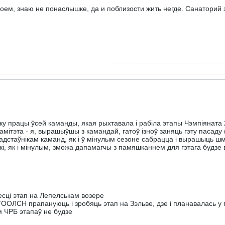
оем, знаю не понаслышке, да и поблизости жить негде. Санаторий 
ку працы ўсей каманды, якая рыхтавала і рабіла этапы Чэмпіяната 
мітэта - я, вырашыўшы з камандай, гатоў ізноў заняць гэту пасаду (
 прадстаўнікам каманд, як і ў мінулым сезоне сабрацца і вырашыць 
ўскі, як і мінулым, зможа дапамагчы з памяшканнем для гэтага будзе
есці этап на Лепелськам возере
ГООЛСН прапануюць і зробяць этап на Зэльве, дзе і планавалась у
 ЧРБ этапаў не будзе