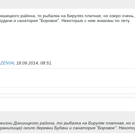
Докшицкого района, то рыбалка на Бирулях платная, но озеро очен
удачи и санатория "Боровое". Некоторые с ним знакомы по лету.
ь
ZENYA
;
18.09.2014, 08:51
.
жизни Докшицкого района, то рыбалка на Бирулях платная, но о
ранилище) около деревни Будачи и санатория "Боровое". Некото