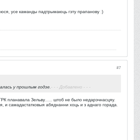
яюся, усе каманды падтрымаюць гэту прапанову :)
#7
валась у прошлым годзе.
- - - Добавлено - - -
К планавала Зельву...... штоб не было недарэчнасцяу.
, и самадастатковыя абяднанни хоць и з аднаго горада.