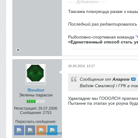
- - - Добавлено - - -
Таксама плануюцца разам з нашым
Последний раз редактировалос
Рыболовно-спортивная команда
«Единственный способ стать у
26.09.2014, 13:17
Сообщение от
Аларом
Вадзім Смалякоў і ГРК а т
Stoubur
Зялены парасон
Удакладню мы ГОООЛСН прапанавал
Пытанне па этапах усе роуна буд
Регистрация:
26.07.2006
Сообщения:
2753
Переслать сообщение: