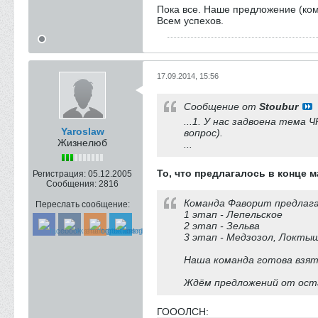
Пока все. Наше предложение (ком
Всем успехов.
17.09.2014, 15:56
Сообщение от
Stoubur
...1. У нас задвоена тема
Yaroslaw
вопрос).
Жизнелюб
...
То, что предлагалось в конце м
Регистрация:
05.12.2005
Сообщения:
2816
Команда Фаворит предлаг
Переслать сообщение:
1 этап - Лепельское
2 этап - Зельва
3 этап - Медзозол, Локтыш
Наша команда готова взят
Ждём предложений от ост
ГОООЛСН: