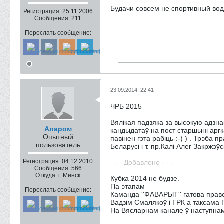
Будачи совсем не спортивный вод
Регистрация:
25.11.2006
Сообщения:
211
Переслать сообщение:
23.09.2014, 22:41
ЧРБ 2015
Вялікая падзяка за высокую адзна
Аларом
кандыдатаў на пост старшыні аргка
Опытный
павінен гэта рабіць-:-) ) . Трэба
пользователь
Беларусі і т. пр.Калі Алег Закржэ
Регистрация:
04.12.2010
- - - Добавлено - - -
Сообщения:
566
Откуда:
г. Минск
Кубка 2014 не будзе.
Па этапам
Переслать сообщение:
Каманда ''ФАВАРЫТ'' гатова прав
Вадзім Смалякоў і ГРК а таксама 
На Вясларнам канале ў наступнам