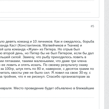
#5
о девять команд и 10 личников. Как и ожидалось, борьба
манда Каст (Константинов, Матвейчиков и Ткачев) и
щей шла команда «Жуки» из Питера. Но отрыв был
во второй день, но Питер бы не был Питером, если бы дал
льшей силой. Замечу, что рыбу приходилось ловить в
ми пятаками, такими маленькими, что даже три члена
е ловить и опять искать. По своему результату скажу
за 100гр, штук пять по 80 и, наверное, с десяток грамм по
читать хвосты уже не было сил. Я ловил на свою 30-ку, с
а тройник, что я не рискнул. Спасибо организаторам за
февраля. Место провидение будет объявлено в ближайшие