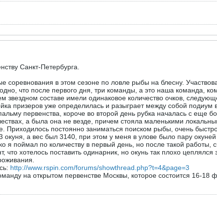
енству Санкт-Петербурга.
 соревнования в этом сезоне по ловле рыбы на блесну. Участвовал
 одно, что после первого дня, три команды, а это наша команда, ко
ем звездном составе имели одинаковое количество очков, следую
ройка призеров уже определилась и разыграет между собой подиум 
пальму первенства, короче во второй день рубка началась с еще бо
чествах, а была она не везде, причем стояла маленькими локальны
е. Приходилось постоянно заниматься поиском рыбы, очень быстро е
 окуня, а вес был 3140, при этом у меня в улове было пару окуней 
ко я поймал по количеству в первый день, но после такой работы, с
 что хотелось поставить одинарник, но окунь так плохо цеплялся з
роживания.
сь:
http://www.rspin.com/forums/showthread.php?t=4&page=3
оманду на открытом первенстве Москвы, которое состоится 16-18 