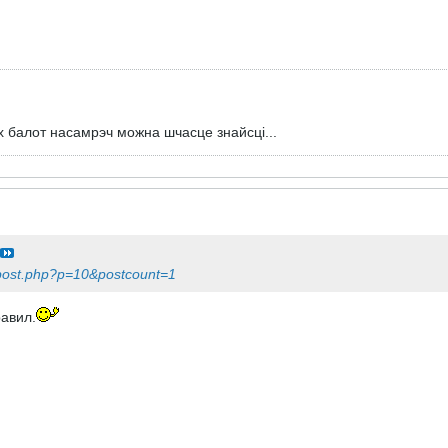
х балот насамрэч можна шчасце знайсцi...
wpost.php?p=10&postcount=1
равил.