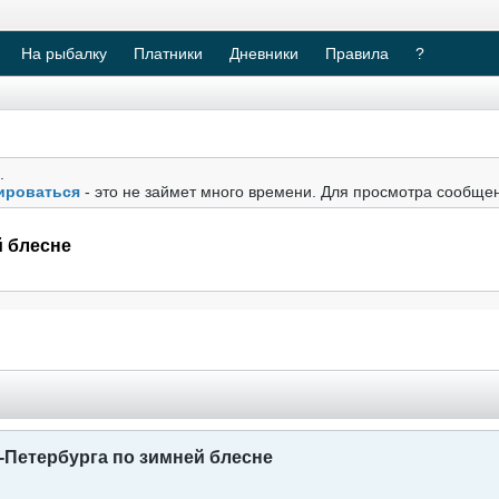
На рыбалку
Платники
Дневники
Правила
?
.
ироваться
- это не займет много времени. Для просмотра сообще
й блесне
Петербурга по зимней блесне