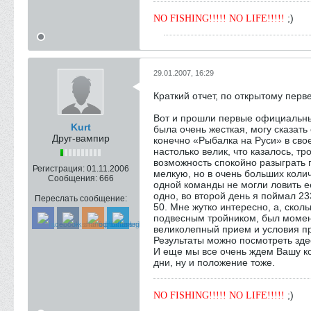
;)
NO FISHING!!!!! NO LIFE!!!!!
29.01.2007, 16:29
Краткий отчет, по открытому перв
Вот и прошли первые официальные
Kurt
была очень жесткая, могу сказать
Друг-вампир
конечно «Рыбалка на Руси» в сво
настолько велик, что казалось, т
возможность спокойно разыграть 
Регистрация:
01.11.2006
мелкую, но в очень больших коли
Сообщения:
666
одной команды не могли ловить е
одно, во второй день я поймал 233
Переслать сообщение:
50. Мне жутко интересно, а, сколь
подвесным тройником, был момент,
великолепный прием и условия п
Результаты можно посмотреть зде
И еще мы все очень ждем Вашу к
дни, ну и положение тоже.
;)
NO FISHING!!!!! NO LIFE!!!!!