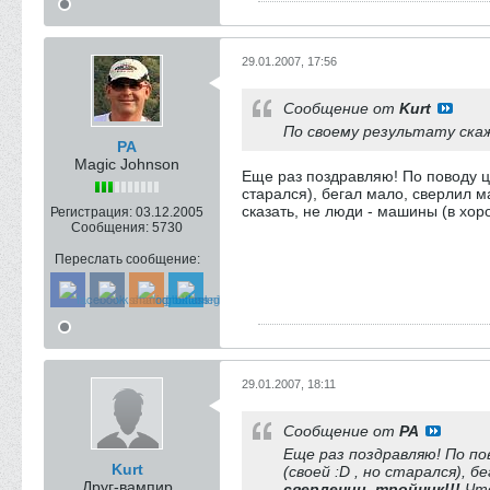
29.01.2007, 17:56
Сообщение от
Kurt
По своему результату скажу
РА
Magic Johnson
Еще раз поздравляю! По поводу ци
старался), бегал мало, сверлил м
сказать, не люди - машины (в хор
Регистрация:
03.12.2005
Сообщения:
5730
Переслать сообщение:
29.01.2007, 18:11
Сообщение от
РА
Еще раз поздравляю! По пов
Kurt
(своей :D , но старался), 
Друг-вампир
сверлении, тройник!!!
Что