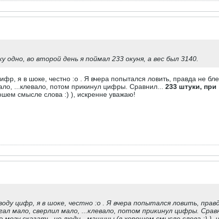
 одно, во второй день я поймал 233 окуня, а вес был 3140.
фр, я в шоке, честно :o . Я вчера попытался ловить, правда не бл
ало, ...клевало, потом прикинул цифры. Сравнил...
233 штуки, при
ошем смысле слова :) ), искренне уважаю!
оду цифр, я в шоке, честно :o . Я вчера попытался ловить, пра
бегал мало, сверлил мало, ...клевало, потом прикинул цифры. Срав
 могу сказать, не люди - машины (в хорошем смысле слова :) ), 