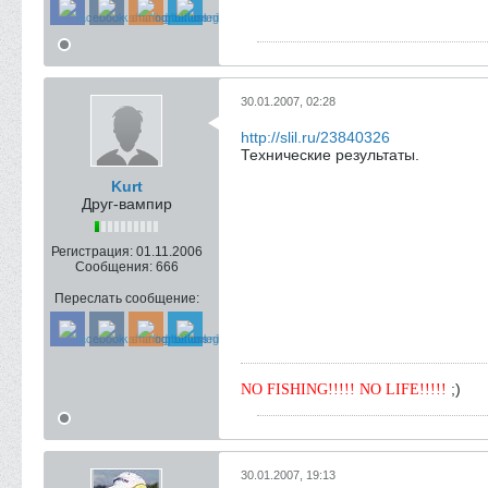
30.01.2007, 02:28
http://slil.ru/23840326
Технические результаты.
Kurt
Друг-вампир
Регистрация:
01.11.2006
Сообщения:
666
Переслать сообщение:
;)
NO FISHING!!!!! NO LIFE!!!!!
30.01.2007, 19:13