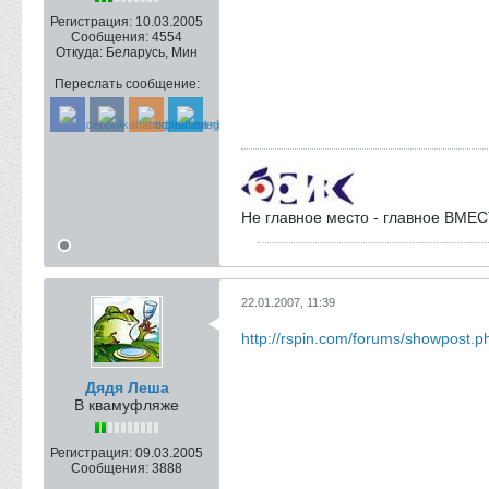
Регистрация:
10.03.2005
Сообщения:
4554
Откуда:
Беларусь, Мин
Переслать сообщение:
Не главное место - главное ВМЕС
22.01.2007, 11:39
http://rspin.com/forums/showpost
Дядя Леша
В квамуфляже
Регистрация:
09.03.2005
Сообщения:
3888