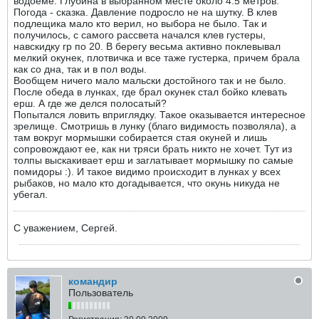
водоеме. Глубина в выбранном месте около 4.5 метров.
Погода - сказка. Давление подросло не на шутку. В клев
подлещика мало кто верил, но выбора не было. Так и
получилось, с самого рассвета начался клев густеры,
навскидку гр по 20. В берегу весьма активно поклевывал
мелкий окунек, плотвичка и все таже густерка, причем брала
как со дна, так и в пол воды.
Вообщем ничего мало мальски достойного так и не было.
После обеда в лунках, где брал окунек стал бойко клевать
ерш. А где же делся полосатый?
Попытался ловить вприглядку. Такое оказывается интересное
зрелище. Смотришь в лунку (благо видимость позволяла), а
там вокруг мормышки собирается стая окуней и лишь
сопровождают ее, как ни тряси брать никто не хочет. Тут из
толпы выскакивает ерш и заглатывает мормышку по самые
помидоры :). И такое видимо происходит в лунках у всех
рыбаков, но мало кто догадывается, что окунь никуда не
убегал.
С уважением, Сергей.
командир
Пользователь