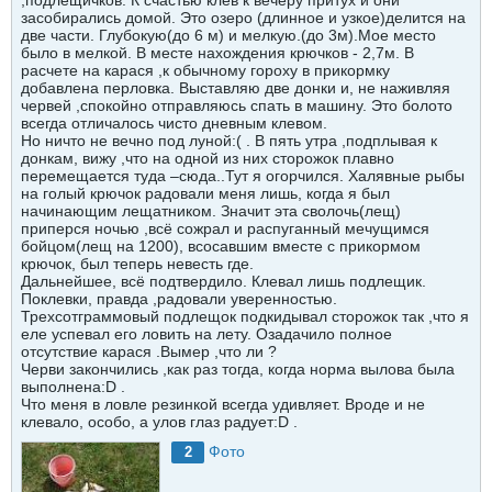
,подлещичков. К счастью клев к вечеру притух и они
засобирались домой. Это озеро (длинное и узкое)делится на
две части. Глубокую(до 6 м) и мелкую.(до 3м).Мое место
было в мелкой. В месте нахождения крючков - 2,7м. В
расчете на карася ,к обычному гороху в прикормку
добавлена перловка. Выставляю две донки и, не наживляя
червей ,спокойно отправляюсь спать в машину. Это болото
всегда отличалось чисто дневным клевом.
Но ничто не вечно под луной:( . В пять утра ,подплывая к
донкам, вижу ,что на одной из них сторожок плавно
перемещается туда –сюда..Тут я огорчился. Халявные рыбы
на голый крючок радовали меня лишь, когда я был
начинающим лещатником. Значит эта сволочь(лещ)
приперся ночью ,всё сожрал и распуганный мечущимся
бойцом(лещ на 1200), всосавшим вместе с прикормом
крючок, был теперь невесть где.
Дальнейшее, всё подтвердило. Клевал лишь подлещик.
Поклевки, правда ,радовали уверенностью.
Трехсотграммовый подлещок подкидывал сторожок так ,что я
еле успевал его ловить на лету. Озадачило полное
отсутствие карася .Вымер ,что ли ?
Черви закончились ,как раз тогда, когда норма вылова была
выполнена:D .
Что меня в ловле резинкой всегда удивляет. Вроде и не
клевало, особо, а улов глаз радует:D .
Фото
2