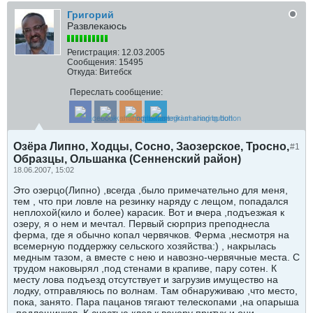
Григорий
Развлекаюсь
Регистрация:
12.03.2005
Сообщения:
15495
Откуда:
Витебск
Переслать сообщение:
Озёра Липно, Ходцы, Сосно, Заозерское, Тросно,
#1
Образцы, Ольшанка (Cенненский район)
18.06.2007, 15:02
Это озерцо(Липно) ,всегда ,было примечательно для меня,
тем , что при ловле на резинку наряду с лещом, попадался
неплохой(кило и более) карасик. Вот и вчера ,подъезжая к
озеру, я о нем и мечтал. Первый сюрприз преподнесла
ферма, где я обычно копал червячков. Ферма ,несмотря на
всемерную поддержку сельского хозяйства:) , накрылась
медным тазом, а вместе с нею и навозно-червячные места. С
трудом наковырял ,под стенами в крапиве, пару сотен. К
месту лова подъезд отсутствует и загрузив имущество на
лодку, отправляюсь по волнам. Там обнаруживаю ,что место,
пока, занято. Пара пацанов тягают телескопами ,на опарыша