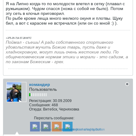
Я на Липно когда-то по молодости влетел в сетку (плавал с
ружьишком). Чудом спасся (ножа с собой не было). Потом
эту сеть в клочья приговорил.
По рыбе кроме леща много мелкого окуня и плотвы. Щуку
бил, а вот с карасем не встречался (или он со мной :) ).
+375-29-714-57-28 МТС
Поймал - съешь!
А ради собственного спортивного
удовольствия мучить Божию тварь, пусть даже и
хладнокровную, могут лишь очень жестокие люди. По
общечеловеческим нормам этики и морали - это садизм, а
по законам Божеским - грех.
командир
Пользователь
Регистрация:
30.09.2009
Сообщения:
468
Откуда:
Витебск, Черняховка
Переслать сообщение: