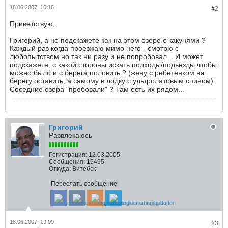
18.06.2007, 16:16
#2
Приветствую,
Григорий, а не подскажете как на этом озере с какунями ?
Каждый раз когда проезжаю мимо него - смотрю с
любопытством но так ни разу и не попробовал... И может
подскажете, с какой стороны искать подходы/подьезды чтобы
можно было и с берега половить ? (жену с ребетенком на
берегу оставить, а самому в лодку с ультролатовым спином).
Соседние озера "пробовали" ? Там есть их рядом...
Григорий
Развлекаюсь
Регистрация:
12.03.2005
Сообщения:
15495
Откуда:
Витебск
Переслать сообщение:
18.06.2007, 19:09
#3