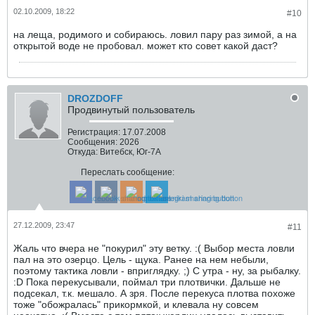
02.10.2009, 18:22
#10
на леща, родимого и собираюсь. ловил пару раз зимой, а на
открытой воде не пробовал. может кто совет какой даст?
DROZDOFF
Продвинутый пользователь
Регистрация:
17.07.2008
Сообщения:
2026
Откуда:
Витебск, Юг-7А
Переслать сообщение:
27.12.2009, 23:47
#11
Жаль что вчера не "покурил" эту ветку. :( Выбор места ловли
пал на это озерцо. Цель - щука. Ранее на нем небыли,
поэтому тактика ловли - вприглядку. ;) С утра - ну, за рыбалку.
:D Пока перекусывали, поймал три плотвички. Дальше не
подсекал, т.к. мешало. А зря. После перекуса плотва похоже
тоже "обожралась" прикормкой, и клевала ну совсем