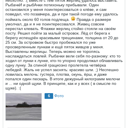
неохотно. :( Вместе с тем пяток жерлиц удалось выставить.
РыбачкИ и рыбАчки потихоньку прибывали. Один
остановился у меня поинтересоваться о клёве, и сам
поведал, что позавчера, да и при такой погоде ему удалось
поймать около 60 голов подлеща.
Правда о размере
умолчал, да и я не поинтересовался. Живец совсем
перестал клевать. Флажки жерлиц стойко стояли на своём
посту. Решил пойти за малый островок. Лёд от берега к
берегу испещрён красивыми трещинами, толщина от 20 до
25 см. За островком быстро пробежался по уже
просверленным лункам и ещё пяток живцов у меня.
Выставлены жерлицы. Теперь можно не торопясь
наслаждаться ловлей. Рыбачки вели себя по-разному: кто то
ходил от лунки к лунке, кто-то упорно продолжал облавливать
одну лунку. За спиной грациозно пролетела четвёрка
лебедей. Жаль не успел заснять: красиво шли. ;) Неспешно
ловилась мелочь: густера, плотва, окунь, ёрш, и даже
попался один пескарь. В итоге дежурный килограмм мелочи
и ... ни одной щуки. В принципе, как и у всех ( в смысле по
щуке). :(
Фото
6