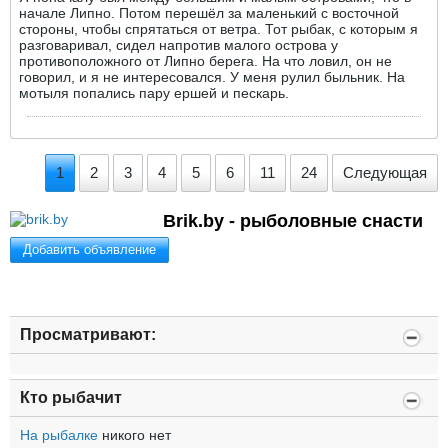
начале Липно. Потом перешёл за маленький с восточной
стороны, чтобы спрятаться от ветра. Тот рыбак, с которым я
разговаривал, сидел напротив малого острова у
противоположного от Липно берега. На что ловил, он не
говорил, и я не интересовался. У меня рулил быльник. На
мотыля попались пару ершей и пескарь.
1
2
3
4
5
6
11
24
Следующая
Brik.by - рыболовные снасти
Добавить объявление
Просматривают:
Кто рыбачит
На рыбалке
никого нет