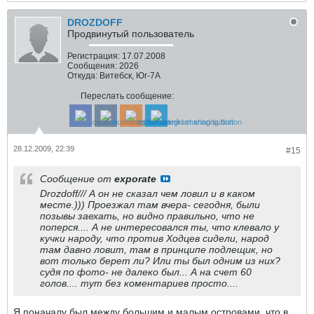
DROZDOFF
Продвинутый пользователь
Регистрация:
17.07.2008
Сообщения:
2026
Откуда:
Витебск, Юг-7А
Переслать сообщение:
28.12.2009, 22:39
#15
Сообщение от
exporate
Drozdoff/// А он не сказал чем ловил и в каком
месте.))) Проезжал там вчера- сегодня, были
позывы заехать, но видно правильно, что не
поперся.... А не интересовался ты, что клевало у
кучки народу, что против Ходцев сидели, народ
там давно ловит, там в принципе подлещик, но
вот только берет ли? Или ты был одним из них?
судя по фото- не далеко был... А на счет 60
голов.... тут без коментариев просто....
Я поначалу был между большим и малым островами, что в