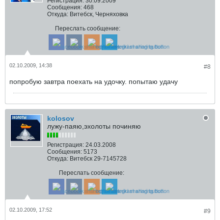
Регистрация:
30.09.2009
Сообщения:
468
Откуда:
Витебск, Черняховка
Переслать сообщение:
02.10.2009, 14:38
#8
попробую завтра поехать на удочку. попытаю удачу
kolosov
лужу-паяю,эхолоты починяю
Регистрация:
24.03.2008
Сообщения:
5173
Откуда:
Витебск 29-7145728
Переслать сообщение:
02.10.2009, 17:52
#9