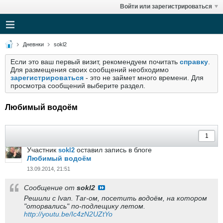
Войти или зарегистрироваться
Дневнки
sokl2
Если это ваш первый визит, рекомендуем почитать
справку
.
Для размещения своих сообщений необходимо
зарегистрироваться
- это не займет много времени. Для
просмотра сообщений выберите раздел.
Любимый водоём
Участник
оставил запись в блоге
sokl2
Любимый водоём
13.09.2014, 21:51
Сообщение от
sokl2
Решили с Ivan. Таr-ом, посетить водоём, на котором
"оторвались" по-подлещику летом.
http://youtu.be/Ic4zN2UZtYo